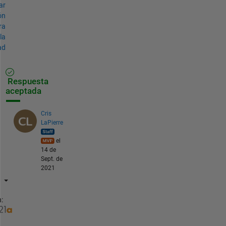
ar
ón
ra
la
ad
Respuesta
aceptada
Cris
LaPierre
el
14 de
Sept. de
2021
: