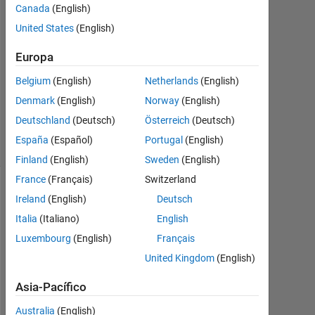
Respuesta
Canada
(English)
United States
(English)
Respuesta
aceptada
Europa
Belgium
(English)
Netherlands
(English)
Actualizado
a las 25
Denmark
(English)
Norway
(English)
Sept. 2024
Deutschland
(Deutsch)
Österreich
(Deutsch)
9 Visualizaciones
España
(Español)
Portugal
(English)
(30 días)
Finland
(English)
Sweden
(English)
France
(Français)
Switzerland
Ireland
(English)
Deutsch
Italia
(Italiano)
English
Luxembourg
(English)
Français
United Kingdom
(English)
Asia-Pacífico
I 
Australia
(English)