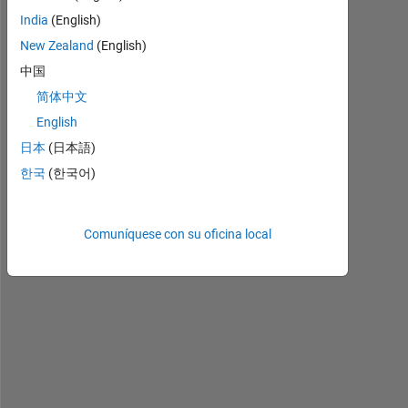
r
India
(English)
u
New Zealand
(English)
n 
t
中国
h
简体中文
e 
English
s
h
日本
(日本語)
a
한국
(한국어)
r
e
d 
Comuníquese con su oficina local
t
h
e 
j
r
e
f
t
r