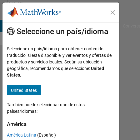
Saltar al contenido
MATLAB
Answers
B Answers
File Exchange
Cody
AI Chat Playground
Convers
Seleccione un país/idioma
Seleccione un país/idioma para obtener contenido
traducido, si está disponible, y ver eventos y ofertas de
Transfer
productos y servicios locales. Según su ubicación
geográfica, recomendamos que seleccione:
United
matrix
States
.
method for
plasmonics
United States
También puede seleccionar uno de estos
SCIUSCIA
países/idiomas:
17
Oct.
América
2021
América Latina
(Español)
1