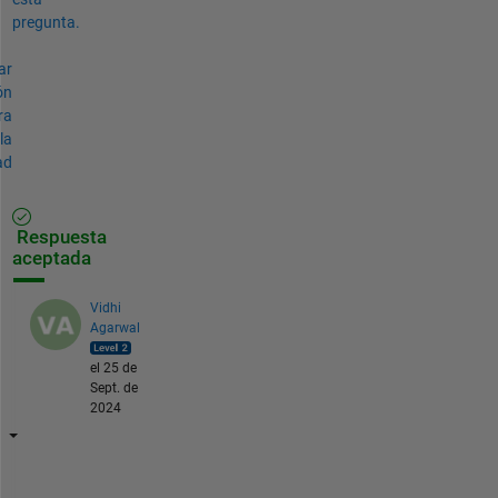
pregunta.
ar
ón
ra
la
ad
Respuesta
aceptada
Vidhi
Agarwal
el 25 de
Sept. de
2024