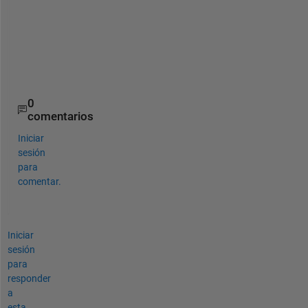
e
t
h
o
d
. 
0
comentarios
Iniciar
sesión
para
comentar.
Iniciar
sesión
para
responder
a
esta