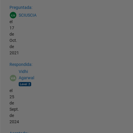
Ver también
Preguntada:
SCIUSCIA
el
17
de
Oct.
de
2021
Respondida:
Vidhi
Agarwal
el
25
de
Sept.
de
2024