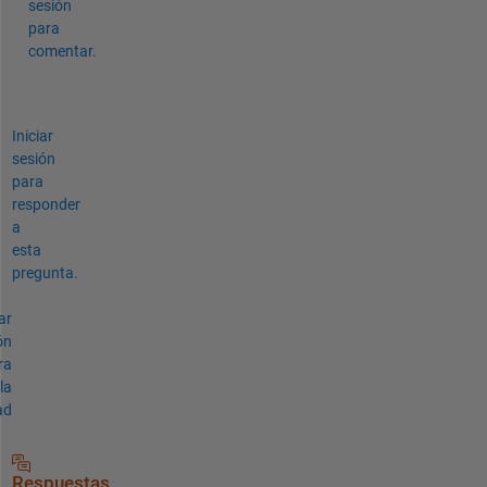
sesión
para
comentar.
Iniciar
sesión
para
responder
a
esta
pregunta.
ar
ón
ra
la
ad
Respuestas