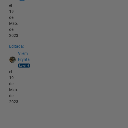
el
19
de
Mzo.
de
2023
Editada:
Vilém
Frynta
el
19
de
Mzo.
de
2023