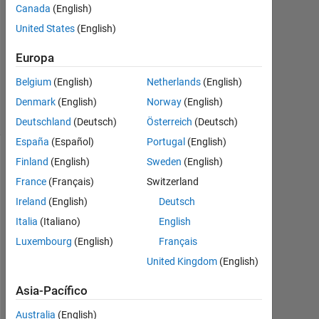
1
Canada
(English)
Respuesta
United States
(English)
Actualizado
Europa
a las 19
Belgium
(English)
Netherlands
(English)
Mzo. 2023
17 Visualizaciones
Denmark
(English)
Norway
(English)
(30 días)
Deutschland
(Deutsch)
Österreich
(Deutsch)
España
(Español)
Portugal
(English)
Finland
(English)
Sweden
(English)
France
(Français)
Switzerland
Ireland
(English)
Deutsch
Italia
(Italiano)
English
Luxembourg
(English)
Français
United Kingdom
(English)
H
Asia-Pacífico
i 
a
Australia
(English)