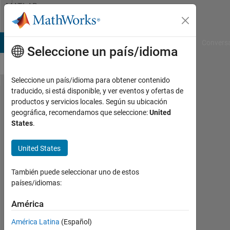
Saltar al contenido
MATLAB
Answers
B Answers
File Exchange
Cody
AI Chat Playground
Convers
Seleccione un país/idioma
Seleccione un país/idioma para obtener contenido
traducido, si está disponible, y ver eventos y ofertas de
Dynamic
productos y servicios locales. Según su ubicación
geográfica, recomendamos que seleccione:
United
array
States
.
variables
problems
United States
También puede seleccionar uno de estos
Tsz
países/idiomas:
Tsun
19
América
Mzo.
2023
América Latina
(Español)