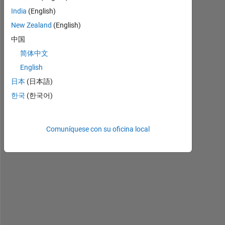
l
India
(English)
l
New Zealand
(English)
, 
I 
中国
h
简体中文
a
English
v
e 
日本
(日本語)
s
한국
(한국어)
o
m
e 
Comuníquese con su oficina local
t
r
o
u
b
l
e
s 
i