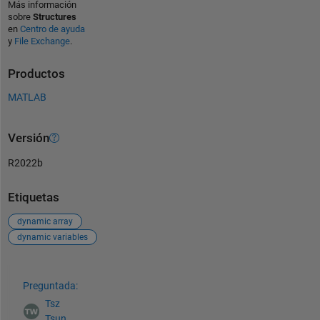
Más información
sobre
Structures
en
Centro de ayuda
y
File Exchange
.
Productos
MATLAB
Versión
R2022b
Etiquetas
dynamic array
dynamic variables
Ver también
Preguntada:
Tsz
Tsun