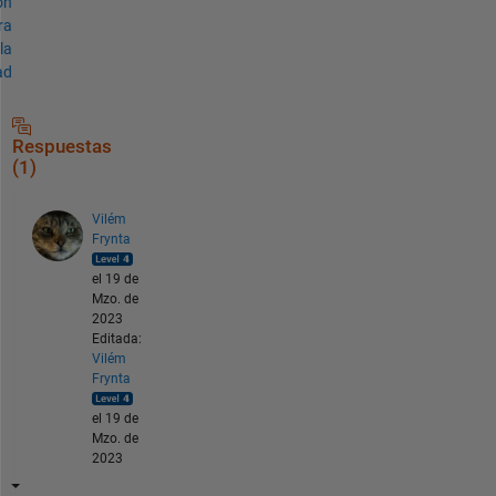
ón
ra
la
ad
Respuestas
(1)
Vilém
Frynta
el 19 de
Mzo. de
2023
Editada:
Vilém
Frynta
el 19 de
Mzo. de
2023