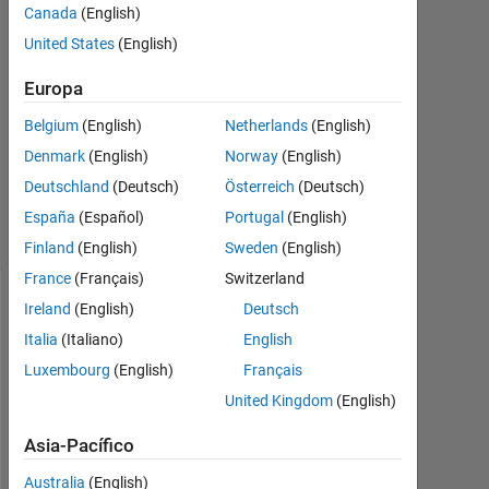
Canada
(English)
Mayo
United States
(English)
2023
1
Europa
Respuesta
Belgium
(English)
Netherlands
(English)
Actualizado
Denmark
(English)
Norway
(English)
a las 5 Jun.
Deutschland
(Deutsch)
Österreich
(Deutsch)
2023
44 Visualizaciones
España
(Español)
Portugal
(English)
(30 días)
Finland
(English)
Sweden
(English)
France
(Français)
Switzerland
Ireland
(English)
Deutsch
Italia
(Italiano)
English
Luxembourg
(English)
Français
United Kingdom
(English)
Asia-Pacífico
Australia
(English)