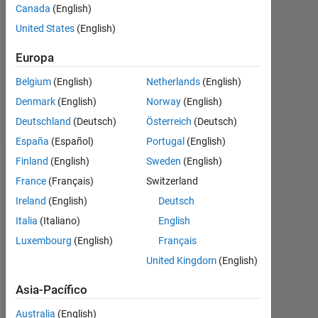
Canada
(English)
1
Respuesta
United States
(English)
Europa
Actualizado
a las 30
Belgium
(English)
Netherlands
(English)
Mayo 2023
Denmark
(English)
Norway
(English)
2 Visualizaciones
(30 días)
Deutschland
(Deutsch)
Österreich
(Deutsch)
España
(Español)
Portugal
(English)
Finland
(English)
Sweden
(English)
France
(Français)
Switzerland
Ireland
(English)
Deutsch
Italia
(Italiano)
English
Luxembourg
(English)
Français
United Kingdom
(English)
I 
Asia-Pacífico
h
Australia
(English)
a