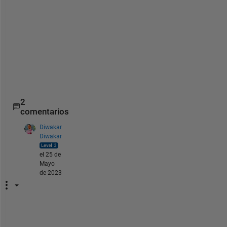
h
i
s 
a
r
e
a
.
2
comentarios
Diwakar
Diwakar
el 25 de
Mayo
de 2023
p
l