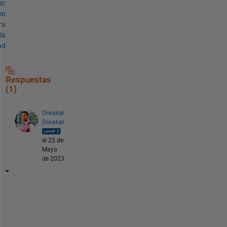
ar
ón
ra
la
ad
Respuestas
(1)
Diwakar
Diwakar
el 25 de
Mayo
de 2023
T
r