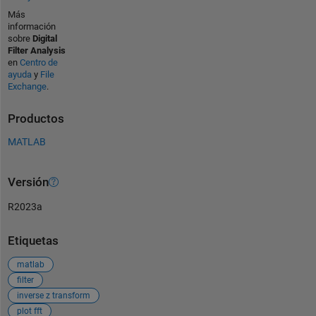
Más
información
sobre
Digital
Filter Analysis
en
Centro de
ayuda
y
File
Exchange
.
Productos
MATLAB
Versión
R2023a
Etiquetas
matlab
filter
inverse z transform
plot fft