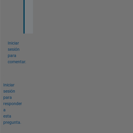
l
t
e
r
Iniciar
sesión
para
comentar.
Iniciar
sesión
para
responder
a
esta
pregunta.