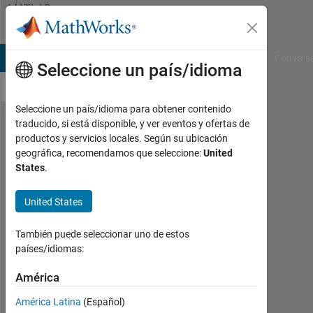
Saltar al contenido
MATLAB
Answers
B Answers
File Exchange
Cody
AI Chat Playground
Convers
Seleccione un país/idioma
Seleccione un país/idioma para obtener contenido
traducido, si está disponible, y ver eventos y ofertas de
How to
productos y servicios locales. Según su ubicación
geográfica, recomendamos que seleccione:
United
Plot FFT
States
.
for the
iztrans
United States
function?
También puede seleccionar uno de estos
países/idiomas:
Gayani
América
25
Mayo
América Latina
(Español)
2023