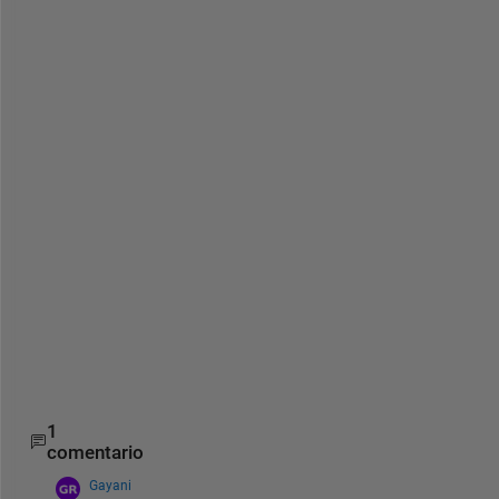
% Plot the magnitude spectrum
figure;
plot(f, abs(H));
xlabel(
'Frequency'
);
ylabel(
'Magnitude'
);
title(
'Magnitude Spectrum'
);
% Plot the phase spectrum
figure;
plot(f, angle(H));
xlabel(
'Frequency'
);
ylabel(
'Phase'
);
title(
'Phase Spectrum'
);
1
comentario
Gayani