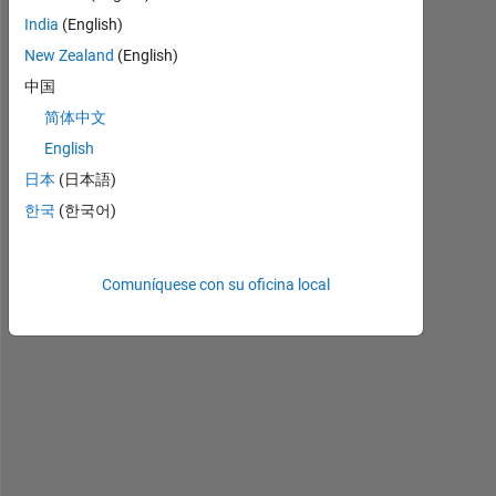
v
India
(English)
e 
New Zealand
(English)
r
中国
e
c
简体中文
e
English
i
日本
(日本語)
v
e
한국
(한국어)
d 
t
h
Comuníquese con su oficina local
e 
i
n
v
e
r
s
e 
z 