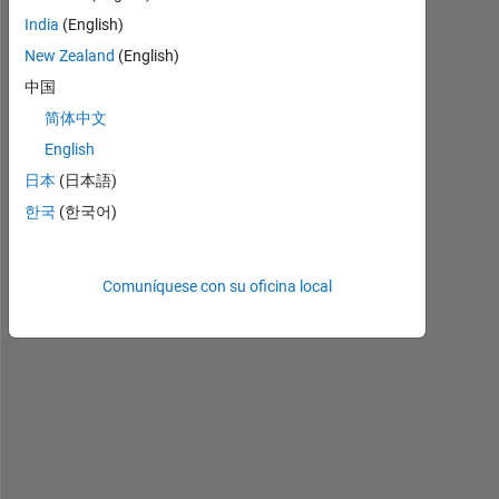
w
India
(English)
o
New Zealand
(English)
r
k
中国
i
简体中文
n
English
g 
w
日本
(日本語)
i
한국
(한국어)
t
h 
t
Comuníquese con su oficina local
r
a
c
k
e
r
G
N
N