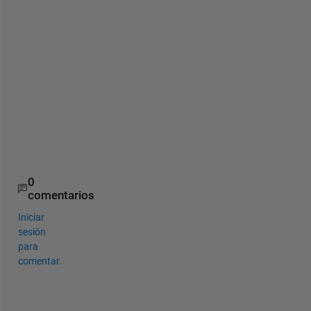
t
h
r
e
s
h
o
l
d
s
.
0
comentarios
Iniciar
sesión
para
comentar.