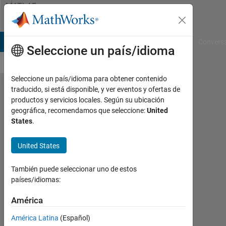
Saltar al contenido
MATLAB
Answers
B Answers
File Exchange
Cody
AI Chat Playground
Convers
Seleccione un país/idioma
Seleccione un país/idioma para obtener contenido
traducido, si está disponible, y ver eventos y ofertas de
Get
productos y servicios locales. Según su ubicación
geográfica, recomendamos que seleccione:
United
tracks
States
.
in
tracker
United States
También puede seleccionar uno de estos
John
países/idiomas:
Barrus
13
América
Nov.
2023
América Latina
(Español)