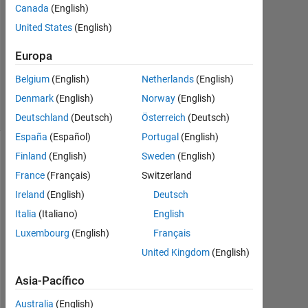
1
Canada
(English)
Respuesta
United States
(English)
Actualizado
Europa
a las 15
Belgium
(English)
Netherlands
(English)
Nov. 2023
21 Visualizaciones
Denmark
(English)
Norway
(English)
(30 días)
Deutschland
(Deutsch)
Österreich
(Deutsch)
España
(Español)
Portugal
(English)
Finland
(English)
Sweden
(English)
Mostrar
comentarios
France
(Français)
Switzerland
más
Ireland
(English)
Deutsch
antiguos
Italia
(Italiano)
English
Luxembourg
(English)
Français
United Kingdom
(English)
I 
Asia-Pacífico
a
m 
Australia
(English)