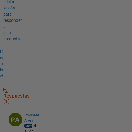
Iniciar
sesión
para
responder
a
esta
pregunta.
ar
ón
ra
la
ad
Respuestas
(1)
Prashant
Arora
el
13 de