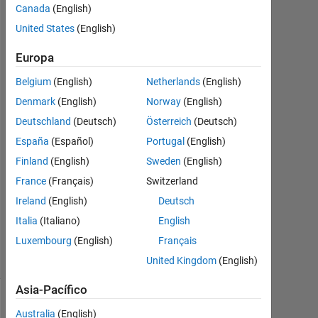
data type
Canada
(English)
definition?
United States
(English)
Europa
Hongliang
Belgium
(English)
Netherlands
(English)
Ran
2
Denmark
(English)
Norway
(English)
En.
Deutschland
(Deutsch)
Österreich
(Deutsch)
2024
España
(Español)
Portugal
(English)
1
Finland
(English)
Sweden
(English)
Respuesta
France
(Français)
Switzerland
Actualizado
Ireland
(English)
Deutsch
a las 3 En.
Italia
(Italiano)
English
2024
Luxembourg
(English)
Français
4 Visualizaciones
(30 días)
United Kingdom
(English)
Asia-Pacífico
Australia
(English)