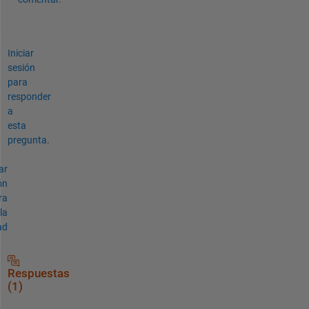
Iniciar
sesión
para
responder
a
esta
pregunta.
ar
ón
ra
la
ad
Respuestas
(1)