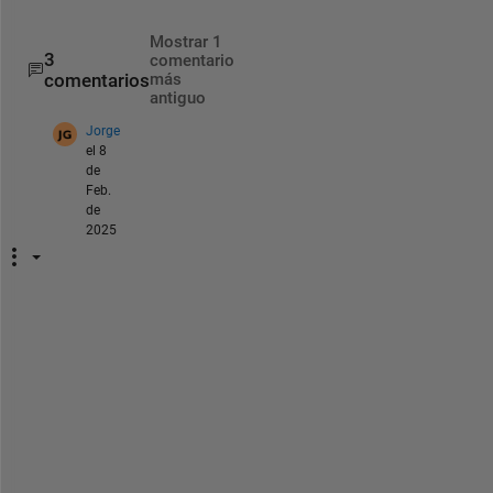
Mostrar 1
3
comentario
comentarios
más
antiguo
Jorge
el 8
de
Feb.
de
2025
I 
a
l
s
o 
h
a
v