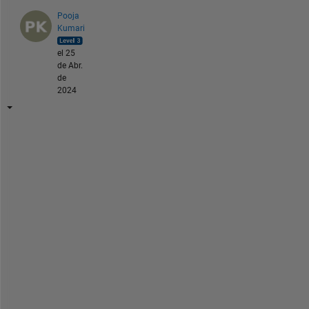
Pooja
Kumari
el 25
de Abr.
de
2024
H
e
l
l
o
, 
I 
a
m 
a