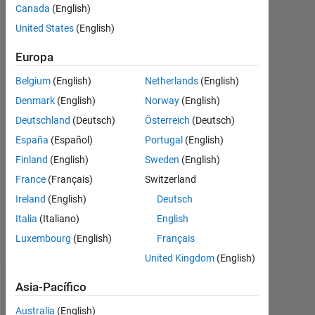
Wescley
Canada
(English)
Tiago
United States
(English)
Batista
de
Europa
Sousa
Belgium
(English)
Netherlands
(English)
25
Denmark
(English)
Norway
(English)
Abr.
2024
Deutschland
(Deutsch)
Österreich
(Deutsch)
1
España
(Español)
Portugal
(English)
Respuesta
Finland
(English)
Sweden
(English)
Actualizado
France
(Français)
Switzerland
a las 12
Ireland
(English)
Deutsch
Feb. 2025
Italia
(Italiano)
English
27 Visualizaciones
Luxembourg
(English)
Français
(30 días)
United Kingdom
(English)
Asia-Pacífico
Mostrar
comentarios
Australia
(English)