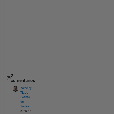
t
e 
a
n 
F
M
U 
f
i
l
e
. 
2
comentarios
Wescley
Tiago
Batista
de
Sousa
el 25 de