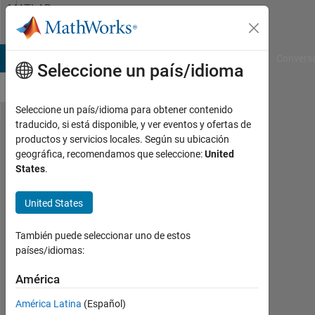
Saltar al contenido
MATLAB
Answers
B Answers
File Exchange
Cody
AI Chat Playground
Convers
Seleccione un país/idioma
Seleccione un país/idioma para obtener contenido
traducido, si está disponible, y ver eventos y ofertas de
Cannot
productos y servicios locales. Según su ubicación
geográfica, recomendamos que seleccione:
United
refresh
States
.
variables
when
United States
exporting
También puede seleccionar uno de estos
Simulink
países/idiomas:
to FMU
América
file
América Latina
(Español)