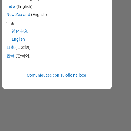
más
India
(English)
antiguos
New Zealand
(English)
中国
简体中文
I 
English
a
日本
(日本語)
m 
한국
(한국어)
t
r
y
i
Comuníquese con su oficina local
n
g 
t
o 
c
r
e
a
t