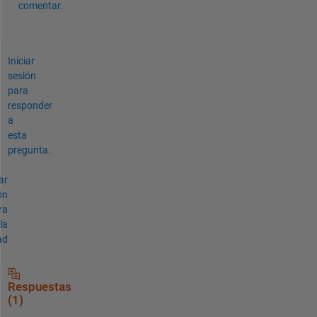
comentar.
Iniciar
sesión
para
responder
a
esta
pregunta.
ar
ón
ra
la
ad
Respuestas
(1)