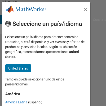
Saltar al contenido
MATLAB
Answers
B Answers
File Exchange
Cody
AI Chat Playground
Convers
Seleccione un país/idioma
Seleccione un país/idioma para obtener contenido
traducido, si está disponible, y ver eventos y ofertas de
Change
productos y servicios locales. Según su ubicación
geográfica, recomendamos que seleccione:
United
coordinate
States
.
system,
from
United States
EPSG
También puede seleccionar uno de estos
3003 to
países/idiomas:
EPSG
América
32632 (i.e.
WGS 84 /
América Latina
(Español)