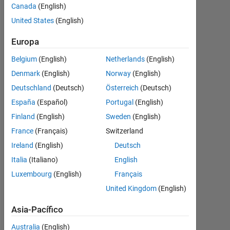
UTM zone
Canada
(English)
32N)
United States
(English)
Europa
Sim
Belgium
(English)
Netherlands
(English)
28
Denmark
(English)
Norway
(English)
Jun.
Deutschland
(Deutsch)
Österreich
(Deutsch)
2024
España
(Español)
Portugal
(English)
1
Finland
(English)
Sweden
(English)
Respuesta
France
(Français)
Switzerland
Respuesta
Ireland
(English)
Deutsch
aceptada
Italia
(Italiano)
English
Luxembourg
(English)
Français
Actualizado
a las 1 Jul.
United Kingdom
(English)
2024
Asia-Pacífico
44 Visualizaciones
(30 días)
Australia
(English)