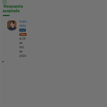
Respuesta
aceptada
Kojiro
Saito
el 29
de
Oct.
de
2024
F
i
l
e 
E
x