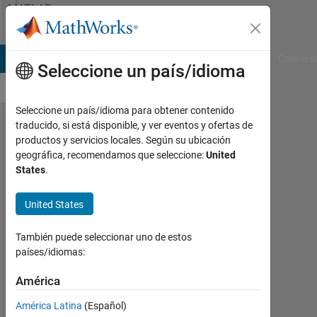
Saltar al contenido
MATLAB
Answers
B Answers
File Exchange
Cody
AI Chat Playground
Convers
Seleccione un país/idioma
Seleccione un país/idioma para obtener contenido
traducido, si está disponible, y ver eventos y ofertas de
デ
productos y servicios locales. Según su ubicación
geográfica, recomendamos que seleccione:
United
ー
States
.
タ
の
United States
暗
También puede seleccionar uno de estos
号
países/idiomas:
化
América
syota
América Latina
(Español)