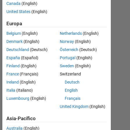
papa
Canada
(English)
28
United States
(English)
Oct.
2024
Europa
1
Respuesta
Belgium
(English)
Netherlands
(English)
Denmark
(English)
Norway
(English)
Respuesta
Deutschland
(Deutsch)
Österreich
(Deutsch)
aceptada
España
(Español)
Portugal
(English)
Actualizado
Finland
(English)
Sweden
(English)
a las 29
France
(Français)
Switzerland
Oct. 2024
Ireland
(English)
Deutsch
9 Visualizaciones
Italia
(Italiano)
English
(30 días)
Luxembourg
(English)
Français
United Kingdom
(English)
Mostrar
comentarios
Asia-Pacífico
más
Australia
(English)