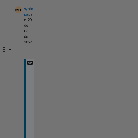
syota
papa
el 29
de
Oct.
de
2024
お
調
べ
い
た
だ
き
あ
り
が
と