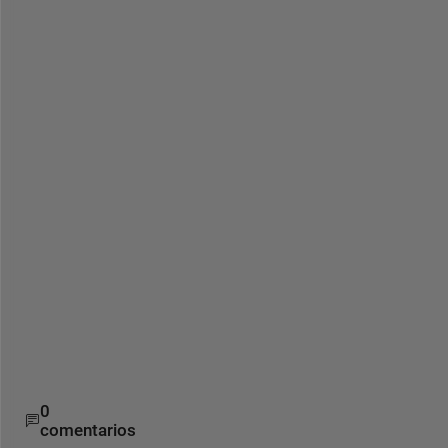
に
復
元
す
る
方
法
は
あ
り
ま
す
で
し
ょ
う
か
。
0
comentarios