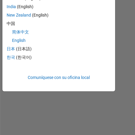
antiguos
India
(English)
New Zealand
(English)
中国
デ
简体中文
ー
English
タ
日本
(日本語)
を
暗
한국
(한국어)
号
化
す
Comuníquese con su oficina local
る
方
法
を
教
え
て
く
だ