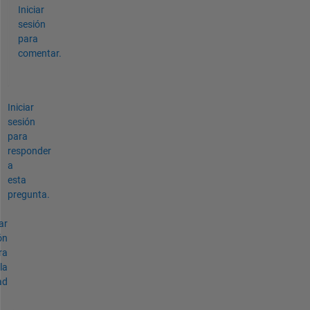
Iniciar
sesión
para
comentar.
Iniciar
sesión
para
responder
a
esta
pregunta.
ar
ón
ra
la
ad