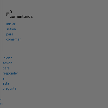
?
0
comentarios
Iniciar
sesión
para
comentar.
Iniciar
sesión
para
responder
a
esta
pregunta.
ar
ón