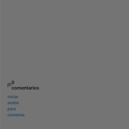
l
e
) 
t
o 
s
a
v
e 
i
t
.
0
comentarios
Iniciar
sesión
para
comentar.