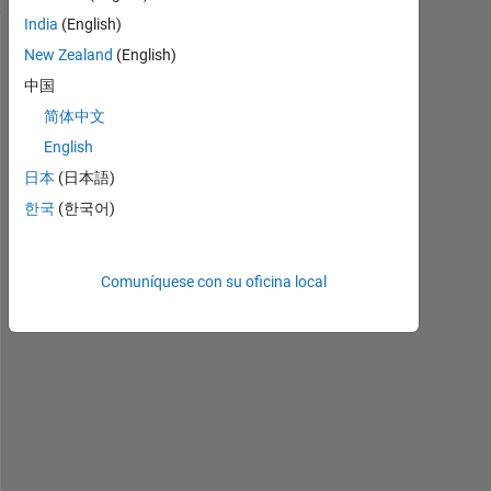
India
(English)
New Zealand
(English)
中国
简体中文
English
日本
(日本語)
한국
(한국어)
H
i
Comuníquese con su oficina local
, 
I 
w
a
n
t
e
d 
t