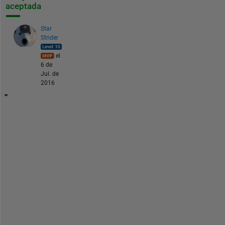
aceptada
Star
Strider
el
6 de
Jul. de
2016
T
h
e
r
e 
a
r
e 
s