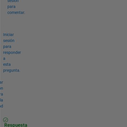
sesión
para
comentar.
Iniciar
sesión
para
responder
a
esta
pregunta.
ar
ón
ra
la
ad
Respuesta