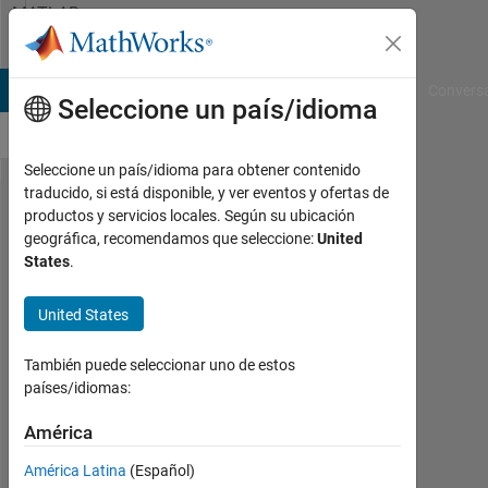
Saltar al contenido
MATLAB
Answers
B Answers
File Exchange
Cody
AI Chat Playground
Convers
Seleccione un país/idioma
Seleccione un país/idioma para obtener contenido
traducido, si está disponible, y ver eventos y ofertas de
Saving a
productos y servicios locales. Según su ubicación
geográfica, recomendamos que seleccione:
United
file
States
.
created
(.wav ,
United States
txt ... )
También puede seleccionar uno de estos
to
países/idiomas:
another
América
folder in
the
América Latina
(Español)