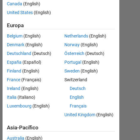
current
Canada
(English)
directory
United States
(English)
Europa
Mario
Belgium
(English)
Netherlands
(English)
Martos
6
Denmark
(English)
Norway
(English)
Jul.
Deutschland
(Deutsch)
Österreich
(Deutsch)
2016
España
(Español)
Portugal
(English)
1
Finland
(English)
Sweden
(English)
Respuesta
France
(Français)
Switzerland
Respuesta
Ireland
(English)
Deutsch
aceptada
Italia
(Italiano)
English
Luxembourg
(English)
Français
Actualizado
a las 6 Jul.
United Kingdom
(English)
2016
Asia-Pacífico
18 Visualizaciones
(30 días)
Australia
(English)