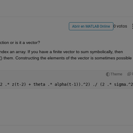
0 votos
Abrir en MATLAB Online
tion or is it a vector?
ndex an array. If you have a finite vector to sum symbolically, then 
() them. Constructing the elements of the vector is sometimes possible 
Theme
2 .* z(t-2) + theta .* alpha(t-1)).^2) ./ (2 .* sigma.^2