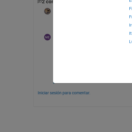
E
2 comentarios
F
John D'Errico
el 22 de Dic. de 2016
F
It is time for you to learn to use loops. H
I
I
mohammed elmenshawy
el 22 de Dic. de 2016
L
i write the following and displayed the 
. what to do ?
Iniciar sesión para comentar.