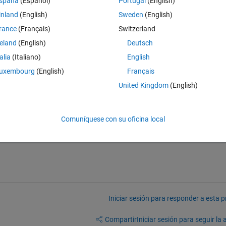
spaña
(Español)
Portugal
(English)
inland
(English)
Sweden
(English)
rance
(Français)
Switzerland
ere a for loop is simple and reasonable.
reland
(English)
Deutsch
talia
(Italiano)
English
uxembourg
(English)
Français
United Kingdom
(English)
error
Comuníquese con su oficina local
Iniciar sesión para responder a esta 
Compartir
Iniciar sesión para seguir la 