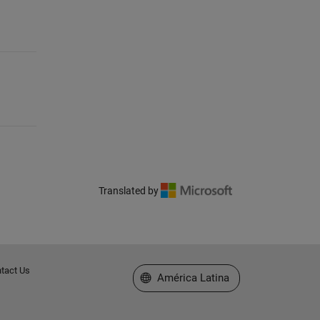
Translated by
tact Us
Seleccione un país/idioma
América Latina