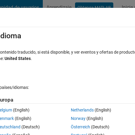
nidad de usuarios
Aprendizaje
Inicie
Obtenga MATLAB
t Playground
Conversaciones
Competiciones
Blogs
Publicac
xaminar
Preguntas frecuentes sobre MATLAB
Más
/idioma
 by matlab ?
ntenido traducido, si está disponible, y ver eventos y ofertas de product
ne:
United States
.
Actualizado a las 22 Dic. 2016
espuesta
5 Visualizaciones (30 d
países/idiomas:
uropa
elgium
(English)
Netherlands
(English)
0 votos
enmark
(English)
Norway
(English)
eutschland
(Deutsch)
Österreich
(Deutsch)