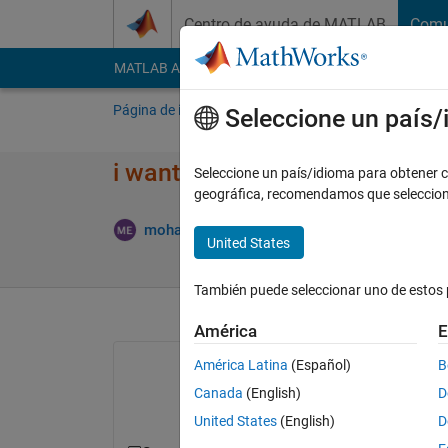
Saltar al contenido
Centro de ayuda de MATLAB
Comu
MATLAB Answers
File Exchange
Cody
AI Cha
Página de inicio
Preguntar
Responder
E
Seleccione un país
i want write the next function
Seleccione un país/idioma para obtener co
geográfica, recomendamos que seleccio
mohammed elmenshawy
22 Dic. 2016
1 R
United States
También puede seleccionar uno de estos 
América
E
América Latina
(Español)
B
Canada
(English)
D
United States
(English)
D