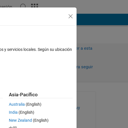
 sesión
ión
Más
Iniciar sesión para responder a esta
os y servicios locales. Según su ubicación
pregunta.
ías)
Compartir
Iniciar sesión para seguir
la actividad
Asia-Pacífico
Preguntada:
Australia
(English)
mohammed elmenshawy
India
(English)
el 22 de Dic. de 2016
New Zealand
(English)
Respondida: