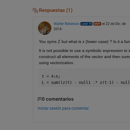
Respuestas (1)
Walter Roberson
el 22 de Dic. de
2016
You syms Z but what is z (lower-case) ? Is it a func
It is not possible to use a symbolic expression to i
construct all elements of the vector and then sum
using vectorization.
t = 4:n;
L = sum((z(t) - null1 .* z(t-1) - null
0 comentarios
Iniciar sesión para comentar.