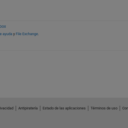
box
de ayuda
y
File Exchange
.
rivacidad
Antipiratería
Estado de las aplicaciones
Términos de uso
Con