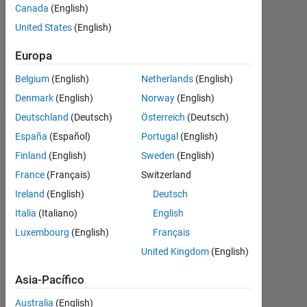
Canada
(English)
Oct.
United States
(English)
2017
0
Europa
Respuestas
4 Visualizaciones
Belgium
(English)
Netherlands
(English)
(30 días)
Denmark
(English)
Norway
(English)
Deutschland
(Deutsch)
Österreich
(Deutsch)
España
(Español)
Portugal
(English)
Finland
(English)
Sweden
(English)
France
(Français)
Switzerland
Ireland
(English)
Deutsch
Italia
(Italiano)
English
Luxembourg
(English)
Français
H
United Kingdom
(English)
i
- 
Asia-Pacífico
I 
Australia
(English)