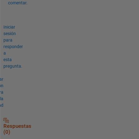
comentar.
Iniciar
sesión
para
responder
a
esta
pregunta.
ar
ón
ra
la
ad
Respuestas
(0)