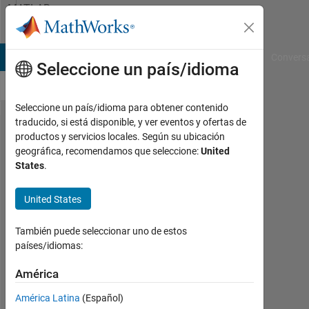
Saltar al contenido
MATLAB
Answers
B Answers
File Exchange
Cody
AI Chat Playground
Convers
Seleccione un país/idioma
Seleccione un país/idioma para obtener contenido
traducido, si está disponible, y ver eventos y ofertas de
How can I
productos y servicios locales. Según su ubicación
geográfica, recomendamos que seleccione:
United
trace
States
.
boundaries
for
United States
multiple
También puede seleccionar uno de estos
images?
países/idiomas:
América
Nicole
Mehr
América Latina
(Español)
23