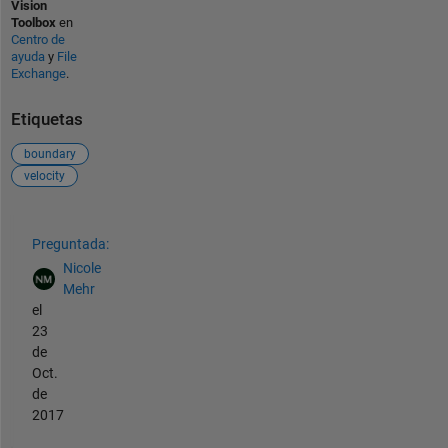
Vision
Toolbox
en
Centro de
ayuda
y
File
Exchange
.
Etiquetas
boundary
velocity
Ver también
Preguntada:
Nicole
Mehr
el
23
de
Oct.
de
2017