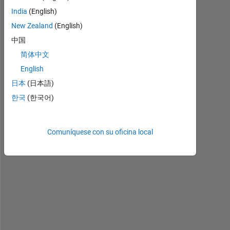
h
a
India
(English)
v
New Zealand
(English)
e 
中国
i
m
简体中文
a
English
g
日本
(日本語)
e
s 
한국
(한국어)
o
f 
a 
Comuníquese con su oficina local
f
l
u
i
d 
b
e
i
n