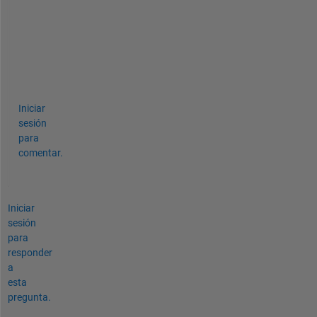
c
h
e
c
k
.
Iniciar
sesión
para
comentar.
Iniciar
sesión
para
responder
a
esta
pregunta.