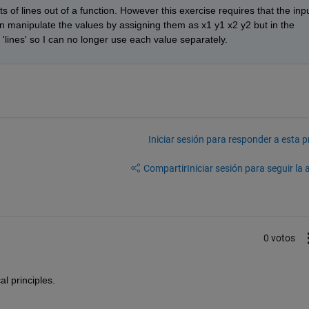
ts of lines out of a function. However this exercise requires that the inpu
can manipulate the values by assigning them as x1 y1 x2 y2 but in the 
 'lines' so I can no longer use each value separately.
Iniciar sesión para responder a esta 
Compartir
Iniciar sesión para seguir la 
0 votos
l principles.