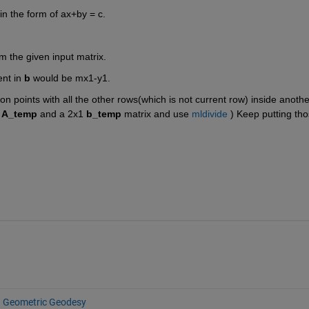
in the form of ax+by = c.  
m the given input matrix.
nt in 
b 
would be mx1-y1.
n points with all the other rows(which is not current row) inside another
 
A_temp
 and a 2x1 
b_temp
 matrix and use 
mldivide
 ) Keep putting tho
Geometric Geodesy