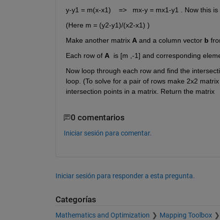
y-y1 = m(x-x1)    =>   mx-y = mx1-y1 . Now this is 
(Here m = (y2-y1)/(x2-x1) )
Make another matrix 
A
 and a column vector 
b 
fro
Each row of 
A
  is [m ,-1] and corresponding eleme
Now loop through each row and find the intersectio
loop. (To solve for a pair of rows make 2x2 matrix
intersection points in a matrix. Return the matrix
0 comentarios
Iniciar sesión para comentar.
Iniciar sesión para responder a esta pregunta.
Categorías
Mathematics and Optimization
Mapping Toolbox