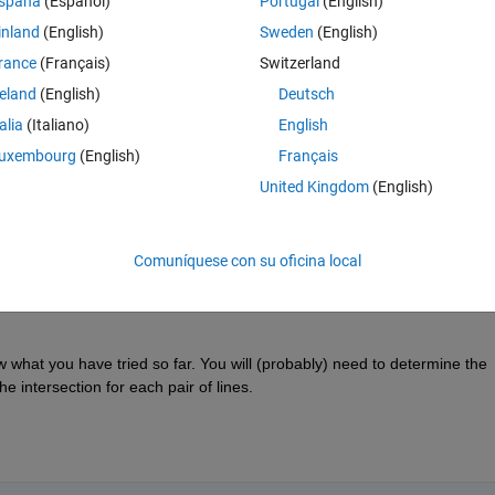
spaña
(Español)
Portugal
(English)
inland
(English)
Sweden
(English)
rance
(Français)
Switzerland
reland
(English)
Deutsch
talia
(Italiano)
English
uxembourg
(English)
Français
United Kingdom
(English)
Comuníquese con su oficina local
hat you have tried so far. You will (probably) need to determine the 
he intersection for each pair of lines.