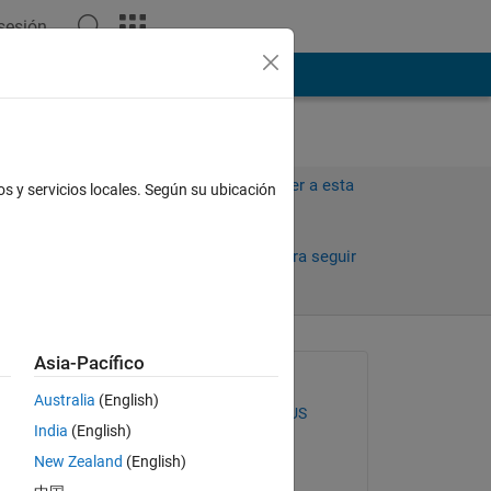
 sesión
ión
Más
Iniciar sesión para responder a esta
os y servicios locales. Según su ubicación
pregunta.
ías)
Compartir
Iniciar sesión para seguir
la actividad
Asia-Pacífico
Preguntada:
Australia
(English)
SOFOKLIS SOFOKLEOUS
India
(English)
el 29 de Nov. de 2019
y2).
New Zealand
(English)
Editada: