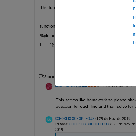
E
The function starts like this:
F
F
I
function [LL] = intersects(lines)
I
%plot and calculate lines and intesection
L
LL = [ ]; %Contains the intersection point
2 comentarios
Geoff Hayes
el 29 de Nov. de 2019
This seems like homework so please show w
equation for each line and then solve for t
SOFOKLIS SOFOKLEOUS
el 29 de Nov. de 2019
Editada:
SOFOKLIS SOFOKLEOUS
el 29 de Nov. de
2019