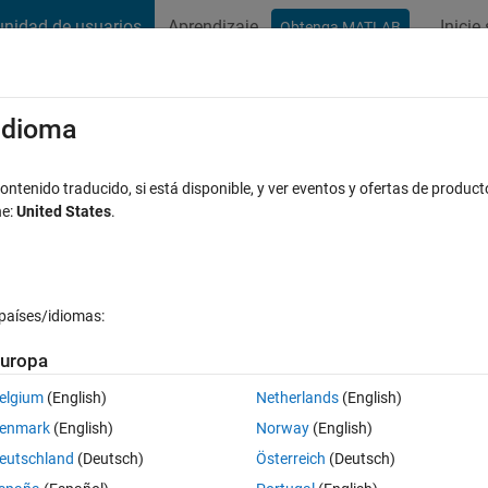
nidad de usuarios
Aprendizaje
Inicie
Obtenga MATLAB
t Playground
Conversaciones
Competiciones
Blogs
Publicac
xaminar
Preguntas frecuentes sobre MATLAB
Más
/idioma
inator of GAN vary with the number of
ntenido traducido, si está disponible, y ver eventos y ofertas de product
ne:
United States
.
puesta aceptada
Actualizado a las 7 En. 2020
países/idiomas:
uropa
elgium
(English)
Netherlands
(English)
enmark
(English)
Norway
(English)
0 votos
eutschland
(Deutsch)
Österreich
(Deutsch)
lbox.