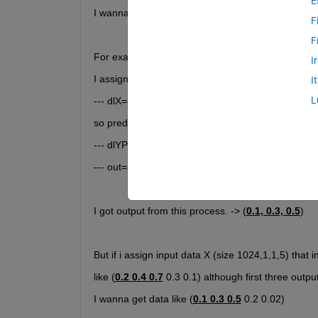
E
I wanna see sigmoid value of 
outputs from discri
F
F
For example, 
I
I assigned input data X (size 1024,1,1,3) to dlX wh
I
L
--- dlX=dlarray(X,'SSCB');
so prediction can be extracted by calling functio
--- dlYPred=forward(dlnetDiscriminator, dlX);
--- out=sigmoid(dlYPred);
I got output from this process. -> (
0.1, 0.3, 0.5
) 
But if i assign input data X (size 1024,1,1,5) that 
like (
0.2 0.4 0.7
 0.3 0.1) although first three outp
I wanna get data like (
0.1 0.3 0.5
 0.2 0.02)