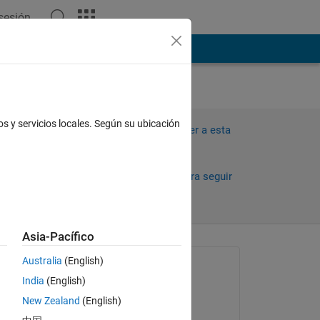
 sesión
ión
Más
os y servicios locales. Según su ubicación
Iniciar sesión para responder a esta
pregunta.
Compartir
Iniciar sesión para seguir
la actividad
Asia-Pacífico
Australia
(English)
Preguntada:
India
(English)
Joon Jang
New Zealand
(English)
el 30 de Dic. de 2019