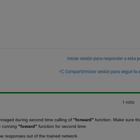
Iniciar sesión para responder a esta 
Compartir
Iniciar sesión para seguir la 
1 voto
chnaged during second time calling of 
"forward"
 function. Make sure tha
e running 
"foward" 
function for second time.
he responses out of the trained network.