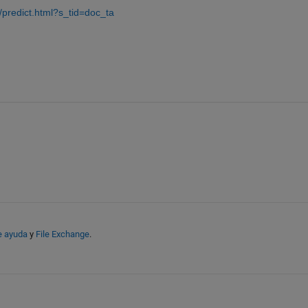
/predict.html?s_tid=doc_ta
e ayuda
y
File Exchange
.