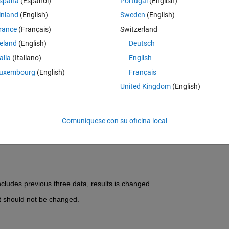
spaña
(Español)
Portugal
(English)
minator, but it vary with the number of inputs in dlarray.
inland
(English)
Sweden
(English)
rance
(Français)
Switzerland
reland
(English)
Deutsch
ich is dlarray(X, 'SSCB')
talia
(Italiano)
English
uxembourg
(English)
Français
United Kingdom
(English)
n dlYPred=forward(dlnetDiscriminator, dlX), and out=sigmoid(dlYPred)
Comuníquese con su oficina local
includes previous three data, results is changed.
ut should not be changed.