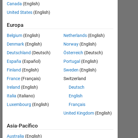
Oct.
Canada
(English)
2012
United States
(English)
1
Respuesta
Europa
Respuesta
Belgium
(English)
Netherlands
(English)
aceptada
Denmark
(English)
Norway
(English)
13 Visualizaciones
Deutschland
(Deutsch)
Österreich
(Deutsch)
(30 días)
España
(Español)
Portugal
(English)
Finland
(English)
Sweden
(English)
France
(Français)
Switzerland
Ireland
(English)
Deutsch
Italia
(Italiano)
English
Luxembourg
(English)
Français
United Kingdom
(English)
Asia-Pacífico
H
e
Australia
(English)