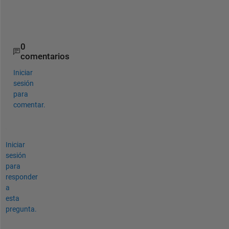
l
p
!
0
comentarios
Iniciar
sesión
para
comentar.
Iniciar
sesión
para
responder
a
esta
pregunta.