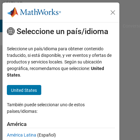
Saltar al contenido
MATLAB
Answers
B Answers
File Exchange
Cody
AI Chat Playground
Convers
Seleccione un país/idioma
Seleccione un país/idioma para obtener contenido
traducido, si está disponible, y ver eventos y ofertas de
tapering a
productos y servicios locales. Según su ubicación
geográfica, recomendamos que seleccione:
United
clipped
States
.
Waveform
for Fourier
United States
analysis???
También puede seleccionar uno de estos
Need help!
países/idiomas:
América
Dan
19
América Latina
(Español)