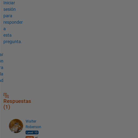
Iniciar
sesión
para
responder
a
esta
pregunta.
ar
ón
ra
la
ad
Respuestas
(1)
Walter
Roberson
el