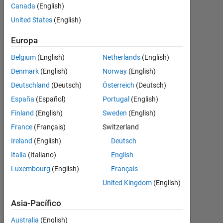
Respuesta
Canada
(English)
11 Visualizaciones
United States
(English)
(30 días)
Europa
Belgium
(English)
Netherlands
(English)
Denmark
(English)
Norway
(English)
Deutschland
(Deutsch)
Österreich
(Deutsch)
España
(Español)
Portugal
(English)
Finland
(English)
Sweden
(English)
France
(Français)
Switzerland
Ireland
(English)
Deutsch
H
i
Italia
(Italiano)
English
, 
Luxembourg
(English)
Français
c
United Kingdom
(English)
o
u
Asia-Pacífico
l
d 
Australia
(English)