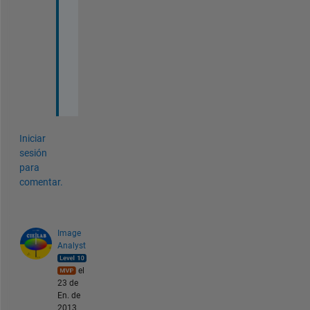
o
t 
c
l
e
a
r
Iniciar
sesión
para
comentar.
Image
Analyst
el
23 de
En. de
2013