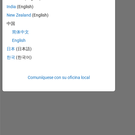
o
India
(English)
n
New Zealand
(English)
t 
h
中国
a
简体中文
v
English
e 
"
日本
(日本語)
i
한국
(한국어)
m
s
h
Comuníquese con su oficina local
o
w
" 
c
o
m
m
a
n