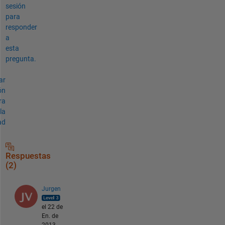
sesión
para
responder
a
esta
pregunta.
ar
ón
ra
la
ad
Respuestas
(2)
Jurgen
el 22 de
En. de
2013