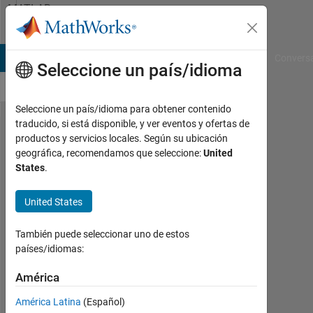
Saltar al contenido
MATLAB
Answers
B Answers
File Exchange
Cody
AI Chat Playground
Convers
Seleccione un país/idioma
Seleccione un país/idioma para obtener contenido
traducido, si está disponible, y ver eventos y ofertas de
DO I need
productos y servicios locales. Según su ubicación
geográfica, recomendamos que seleccione:
United
Image
States
.
processing
tool box to
United States
upload
También puede seleccionar uno de estos
image into
países/idiomas:
GUI
América
Arun
América Latina
(Español)