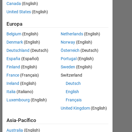
Badigannavar
Canada
(English)
United States
(English)
22
En.
Europa
2013
2
Belgium
(English)
Netherlands
(English)
Respuestas
Denmark
(English)
Norway
(English)
8 Visualizaciones
Deutschland
(Deutsch)
Österreich
(Deutsch)
(30 días)
España
(Español)
Portugal
(English)
Finland
(English)
Sweden
(English)
Mostrar
France
(Français)
Switzerland
comentarios
Ireland
(English)
Deutsch
más
Italia
(Italiano)
English
antiguos
Luxembourg
(English)
Français
United Kingdom
(English)
Asia-Pacífico
I 
d
Australia
(English)