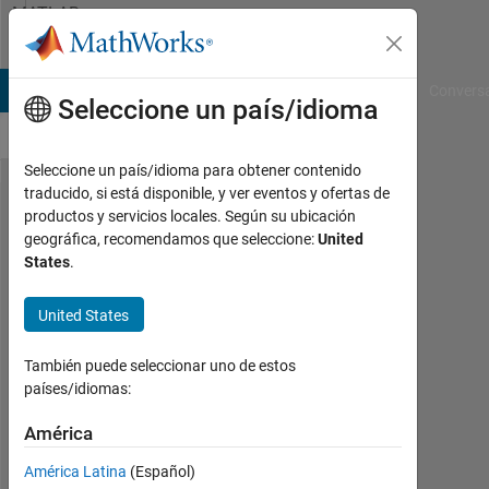
Saltar al contenido
MATLAB
Answers
B Answers
File Exchange
Cody
AI Chat Playground
Convers
Seleccione un país/idioma
Seleccione un país/idioma para obtener contenido
traducido, si está disponible, y ver eventos y ofertas de
Creating
productos y servicios locales. Según su ubicación
geográfica, recomendamos que seleccione:
United
a vector
States
.
of
tables
United States
También puede seleccionar uno de estos
Calum
países/idiomas:
Henderson
7
América
Oct.
2020
América Latina
(Español)