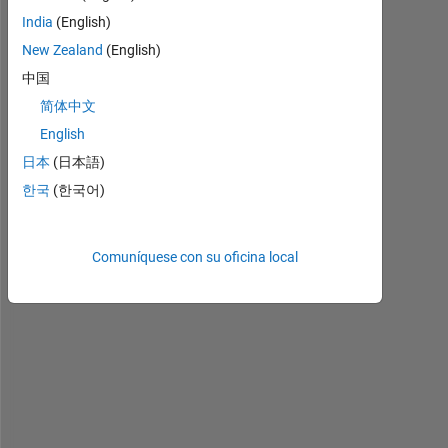
India
(English)
New Zealand
(English)
中国
简体中文
English
H
日本
(日本語)
o
한국
(한국어)
w 
t
o 
Comuníquese con su oficina local
c
o
n
n
e
c
t 
L
a