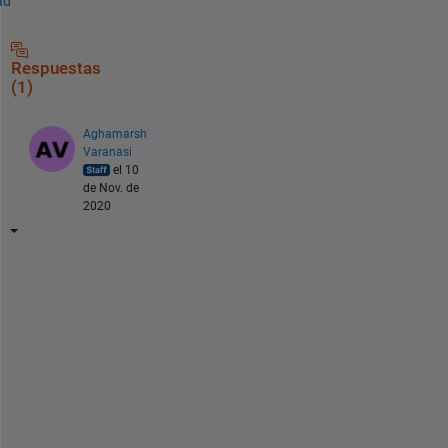
ad
Respuestas
(1)
Aghamarsh
Varanasi
el 10
de Nov. de
2020
H
i
,
F
o