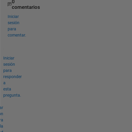
0
comentarios
Iniciar
sesión
para
comentar.
Iniciar
sesión
para
responder
a
esta
pregunta.
ar
ón
ra
la