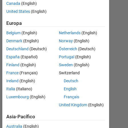
simulation
Canada
(English)
interface
United States
(English)
toolkit
Europa
Belgium
(English)
Netherlands
(English)
Moon
Denmark
(English)
Norway
(English)
6
Deutschland
(Deutsch)
Österreich
(Deutsch)
Nov.
2020
España
(Español)
Portugal
(English)
1
Finland
(English)
Sweden
(English)
Respuesta
France
(Français)
Switzerland
Ireland
(English)
Deutsch
Actualizado
a las 10
Italia
(Italiano)
English
Nov. 2020
Luxembourg
(English)
Français
33 Visualizaciones
United Kingdom
(English)
(30 días)
Asia-Pacífico
Australia
(English)