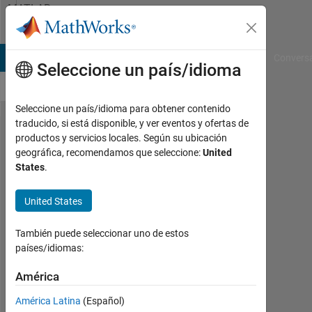
Saltar al contenido
MATLAB
Answers
B Answers
File Exchange
Cody
AI Chat Playground
Convers
Seleccione un país/idioma
Seleccione un país/idioma para obtener contenido
traducido, si está disponible, y ver eventos y ofertas de
Building a
productos y servicios locales. Según su ubicación
geográfica, recomendamos que seleccione:
United
Labview
States
.
user
interface
United States
for a
También puede seleccionar uno de estos
Simulink
países/idiomas:
Model
América
with
Labview
América Latina
(Español)