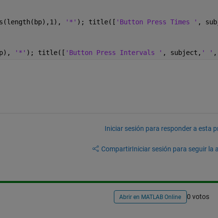
s(length(bp),1), 
'*'
); title([
'Button Press Times '
, sub
p), 
'*'
); title([
'Button Press Intervals '
, subject,
' '
,
Iniciar sesión para responder a esta 
Compartir
Iniciar sesión para seguir la 
0 votos
Abrir en MATLAB Online