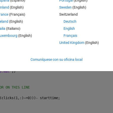
spaña
(Español)
Portugal
(English)
to plot a .mat file that has the dimensions of ans: [2×8297 double]. When 
inland
(English)
Sweden
(English)
error  Index in position 1 exceeds array bounds (must not exceed 1). 
rance
(Français)
Switzerland
reland
(English)
Deutsch
re the problem -- but how do I fix it?
talia
(Italiano)
English
uxembourg
(English)
Français
nverting it to a txt file but haven't had any luck!
United Kingdom
(English)
Theme
Comuníquese con su oficina local
s.mat'
])
OR ON THIS LINE
(clicks(1,:)~=0)))- starttime;