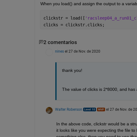
When you load() and assign the output to a variable
clickstr = load([
'racsleep04_a_run01_c
clicks = clickstr.clicks;
2 comentarios
nines
el 27 de Nov. de 2020
thank you!
The value of clicks is 2*8000, and has a
Walter Roberson
el 27 de Nov. de 2
In the above code, clickstr would be a stru
it looks like you were expecting the file t
something else, then you need to use 
tha