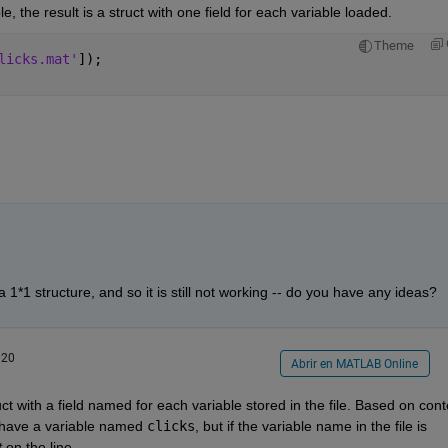
, the result is a struct with one field for each variable loaded.
Theme
licks.mat'
]);
 1*1 structure, and so it is still not working -- do you have any ideas? 
020
Abrir en MATLAB Online
ct with a field named for each variable stored in the file. Based on conte
o have a variable named 
clicks
, but if the variable name in the file is 
t
 on the line