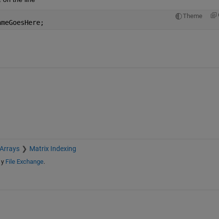
Theme
ameGoesHere;
 Arrays
Matrix Indexing
y
File Exchange
.