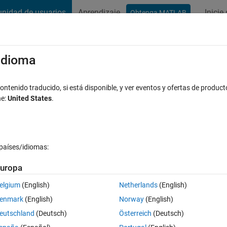
nidad de usuarios
Aprendizaje
Inicie
Obtenga MATLAB
t Playground
Conversaciones
Competiciones
Blogs
Publicac
xaminar
Preguntas frecuentes sobre MATLAB
Más
/idioma
ray bounds (must not exceed 1) -- cannot
ntenido traducido, si está disponible, y ver eventos y ofertas de product
ne:
United States
.
ta aceptada
Actualizado a las 27 Nov. 2020
países/idiomas:
uropa
elgium
(English)
Netherlands
(English)
enmark
(English)
Norway
(English)
0 votos
Abrir en MATLAB Online
eutschland
(Deutsch)
Österreich
(Deutsch)