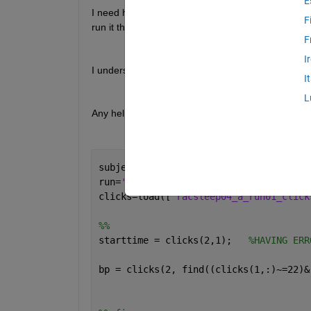
E
I need help with my behavior script -- I am trying 
F
run it through a behavior script I am getting the 
F
I
I understand that the .mat file and its dimensions a
I
L
Any help would be much appreciated, I have tried co
subject=
'racsleep04'
run=
'run01'
clicks=load([
'racsleep04_a_run01_click
%%
starttime = clicks(2,1);   
%HAVING ERR
bp = clicks(2, find((clicks(1,:)~=22)&