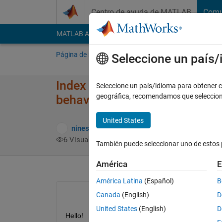
Saltar al contenido
Centro de ayuda de MATLAB
Comu
MATLAB Answers
File Exchange
Cody
AI Cha
Página de inicio
Preguntar
Responder
E
Seleccione un país
Index in position 1 exceeds ar
Seleccione un país/idioma para obtener co
geográfica, recomendamos que seleccio
behavior script
United States
Respues
nines
27 Nov. 2020
1 Respuesta
6 Visualizaciones (30 días)
También puede seleccionar uno de estos 
América
E
América Latina
(Español)
B
Canada
(English)
D
United States
(English)
D
Hello!