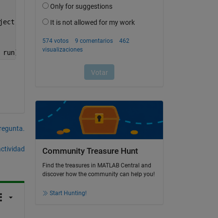
ject, 
' '
, run])
 run]); xlabel(
'Time'
); ylabel(
'Time since last click'
)
pregunta.
actividad
Community Treasure Hunt
Find the treasures in MATLAB Central and
discover how the community can help you!
Start Hunting!