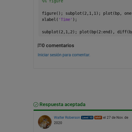
%% figure
figure(); subplot(2,1,1); plot(bp, one
xlabel(
'Time'
);
subplot(2,1,2); plot(bp(2:end), diff(b
0 comentarios
Iniciar sesión para comentar.
Respuesta aceptada
Walter Roberson
el 27 de Nov. de
2020