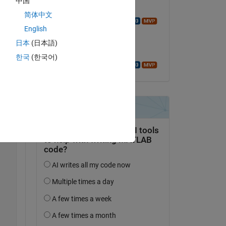
中国
Comentada:
I 
简体中文
Walter Roberson
English
el 27 de Nov. de 2020
日本
(日本語)
Aceptada:
한국
(한국어)
Walter Roberson
Copy