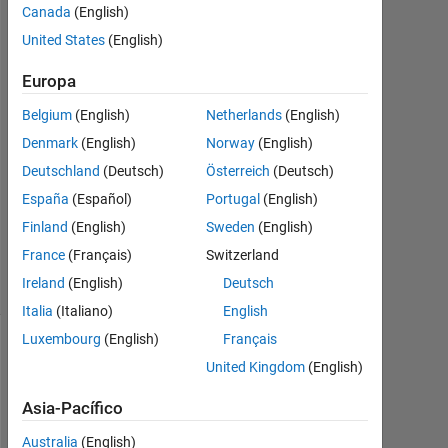
Canada
(English)
Feb.
United States
(English)
2021
1
Europa
Respuesta
Belgium
(English)
Netherlands
(English)
Respuesta
Denmark
(English)
Norway
(English)
aceptada
Deutschland
(Deutsch)
Österreich
(Deutsch)
Actualizado
España
(Español)
Portugal
(English)
a las 19
Finland
(English)
Sweden
(English)
Feb. 2021
France
(Français)
Switzerland
30 Visualizaciones
Ireland
(English)
Deutsch
(30 días)
Italia
(Italiano)
English
Luxembourg
(English)
Français
United Kingdom
(English)
Asia-Pacífico
Australia
(English)