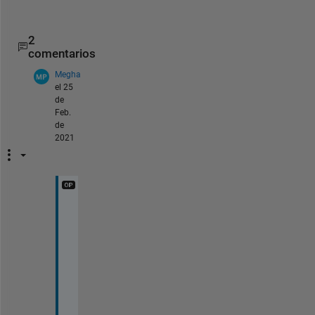
2
comentarios
Megha
el 25
de
Feb.
de
2021
Y
e
s
, 
t
h
a
t