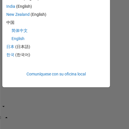
India
(English)
Respuesta
New Zealand
(English)
aceptada
中国
简体中文
Actualizado
a las 25
English
Feb. 2021
日本
(日本語)
2 Visualizaciones
한국
(한국어)
(30 días)
Comuníquese con su oficina local
% a = [1 2 3 4 5 6 7; 2 4 6 8 10 12 14]; % dimensio
a1 = [2 6 12]; 
% index in a = [1 3 6] % dimension: 