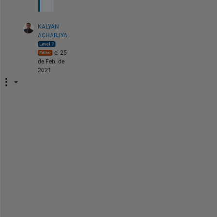
KALYAN
ACHARJYA
el 25
de Feb. de
2021
@
S
t
e
p
h
e
n 
C
o
b