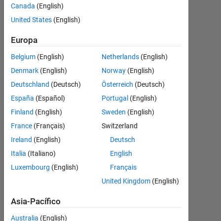
(i.e. a1,
Canada
(English)
a2)
United States
(English)
knowing
Europa
the
Belgium
(English)
Netherlands
(English)
indices
Denmark
(English)
Norway
(English)
of its
Deutschland
(Deutsch)
Österreich
(Deutsch)
origional
España
(Español)
Portugal
(English)
matrix
Finland
(English)
Sweden
(English)
(indices
France
(Français)
Switzerland
of a)?
Ireland
(English)
Deutsch
Italia
(Italiano)
English
Megha
Luxembourg
(English)
Français
25
United Kingdom
(English)
Feb.
2021
Asia-Pacífico
1
Australia
(English)
Respuesta