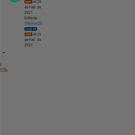
el 25
de Feb. de
2021
Editada:
Stephen23
el 25
de Feb. de
2021
:
Y
o
u 
c
a
n 
u
s