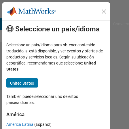
Saltar al contenido
MATLAB
Answers
B Answers
File Exchange
Cody
AI Chat Playground
Convers
Seleccione un país/idioma
Seleccione un país/idioma para obtener contenido
traducido, si está disponible, y ver eventos y ofertas de
how to
productos y servicios locales. Según su ubicación
geográfica, recomendamos que seleccione:
United
form a
States
.
new
matrix
United States
(i.e. B)
También puede seleccionar uno de estos
from
países/idiomas:
two
América
different
matrices
América Latina
(Español)