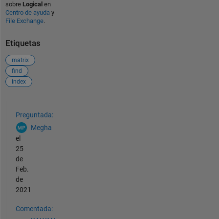
sobre
Logical
en
Centro de ayuda
y
File Exchange
.
Etiquetas
matrix
find
index
Ver también
Preguntada:
Megha
el
25
de
Feb.
de
2021
Comentada: