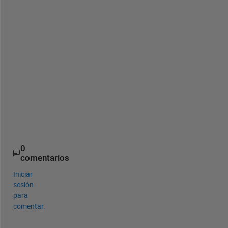
i
n
d
i
c
e
s 
o
f 
a
)
?
0
comentarios
Iniciar
sesión
para
comentar.