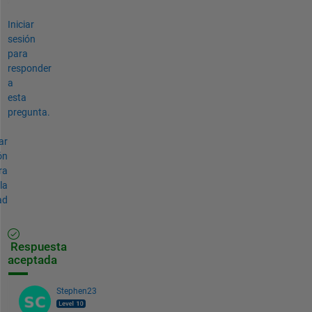
Iniciar
sesión
para
responder
a
esta
pregunta.
ar
ón
ra
la
ad
Respuesta
aceptada
Stephen23