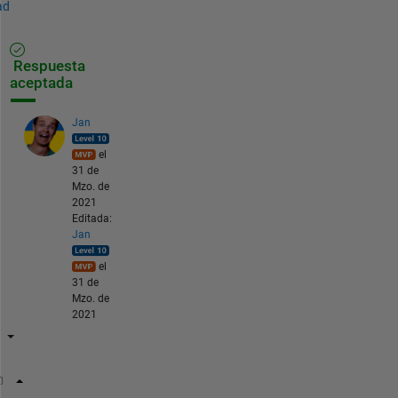
ad
Respuesta
aceptada
Jan
el
31 de
Mzo. de
2021
Editada:
Jan
el
31 de
Mzo. de
2021
tic;