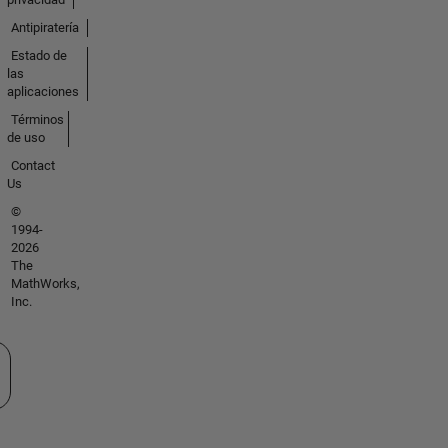
Antipiratería
Estado de
las
aplicaciones
Términos
de uso
Contact
Us
©
1994-
2026
The
MathWorks,
Inc.
ione un país/idioma