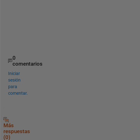
          Reply = any(Triggered);
end
return
;
end
Triggered = true;
end
0
comentarios
Iniciar
sesión
para
comentar.
Más
respuestas
(0)