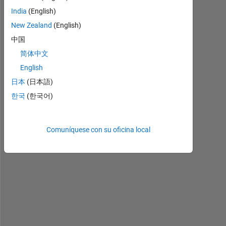
India
(English)
New Zealand
(English)
中国
简体中文
W
English
h
日本
(日本語)
e
n 
한국
(한국어)
i 
e
x
Comuníquese con su oficina local
e
c
u
t
e 
a 
p
r
o