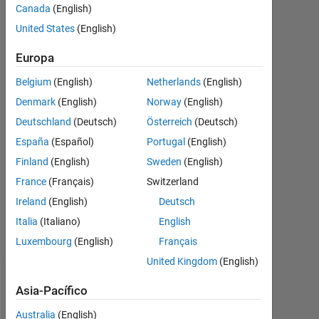
Cochin
Canada
(English)
United States
(English)
31
Mzo.
Europa
2021
1
Belgium
(English)
Netherlands
(English)
Respuesta
Denmark
(English)
Norway
(English)
Deutschland
(Deutsch)
Österreich
(Deutsch)
Respuesta
España
(Español)
Portugal
(English)
aceptada
Finland
(English)
Sweden
(English)
Actualizado
France
(Français)
Switzerland
a las 31
Ireland
(English)
Deutsch
Mzo. 2021
Italia
(Italiano)
English
24 Visualizaciones
(30 días)
Luxembourg
(English)
Français
United Kingdom
(English)
Asia-Pacífico
Australia
(English)