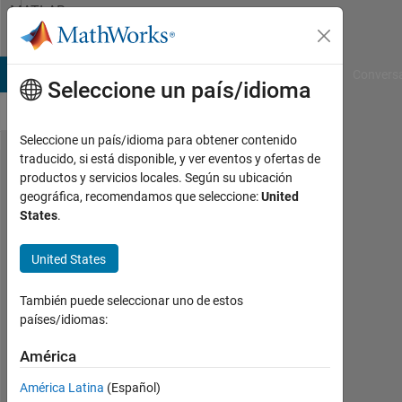
Saltar al contenido
MATLAB
Answers
B Answers
File Exchange
Cody
AI Chat Playground
Convers
Seleccione un país/idioma
Seleccione un país/idioma para obtener contenido
traducido, si está disponible, y ver eventos y ofertas de
How to
productos y servicios locales. Según su ubicación
geográfica, recomendamos que seleccione:
United
stop
States
.
execution
of a
United States
program
También puede seleccionar uno de estos
through
países/idiomas:
code?
América
Elysi
América Latina
(Español)