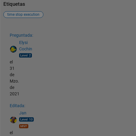
Etiquetas
time stop execution
Ver también
Preguntada:
Elysi
Cochin
el
31
de
Mzo.
de
2021
Editada:
Jan
el