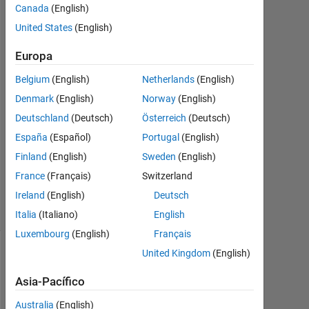
Canada
(English)
United States
(English)
Mohammad
Shahbazy
Europa
6
Mayo
Belgium
(English)
Netherlands
(English)
2021
Denmark
(English)
Norway
(English)
1
Deutschland
(Deutsch)
Österreich
(Deutsch)
Respuesta
España
(Español)
Portugal
(English)
Actualizado
Finland
(English)
Sweden
(English)
a las 3 Feb.
France
(Français)
Switzerland
2022
Ireland
(English)
Deutsch
10 Visualizaciones
(30 días)
Italia
(Italiano)
English
Luxembourg
(English)
Français
United Kingdom
(English)
Asia-Pacífico
Australia
(English)