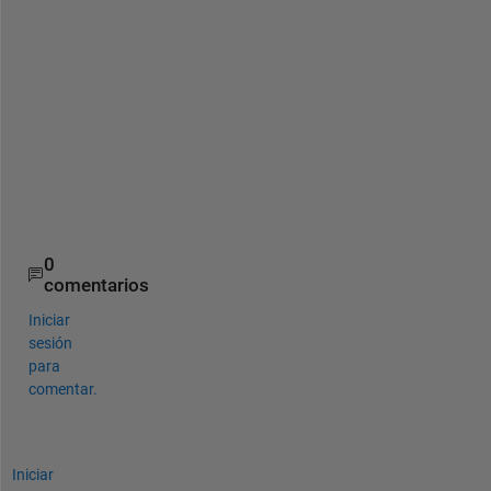
e
(
f
i
g
)
e
n
d
0
comentarios
Iniciar
sesión
para
comentar.
Iniciar