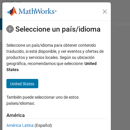
Saltar al contenido
MATLAB
Answers
B Answers
File Exchange
Cody
AI Chat Playground
Convers
Seleccione un país/idioma
Seleccione un país/idioma para obtener contenido
traducido, si está disponible, y ver eventos y ofertas de
LinearModel.fit
productos y servicios locales. Según su ubicación
geográfica, recomendamos que seleccione:
United
results to array
States
.
OoM
United States
26
Ag.
También puede seleccionar uno de estos
2013
países/idiomas:
3
América
Respuestas
46 Visualizaciones
América Latina
(Español)
(30 días)