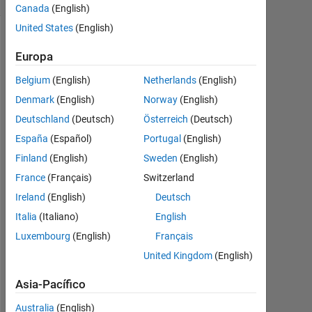
Canada
(English)
United States
(English)
Europa
Belgium
(English)
Netherlands
(English)
Denmark
(English)
Norway
(English)
Deutschland
(Deutsch)
Österreich
(Deutsch)
España
(Español)
Portugal
(English)
Finland
(English)
Sweden
(English)
H
i
France
(Français)
Switzerland
,
Ireland
(English)
Deutsch
Italia
(Italiano)
English
I 
Luxembourg
(English)
Français
w
o
United Kingdom
(English)
u
l
Asia-Pacífico
d 
Australia
(English)