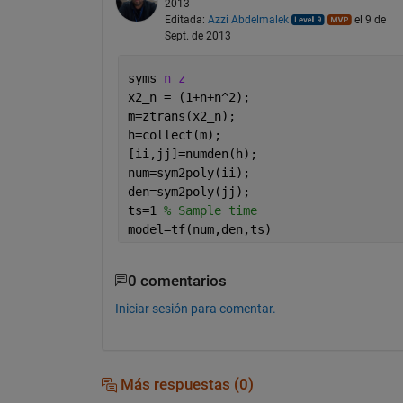
2013
Editada:
Azzi Abdelmalek
el 9 de
Sept. de 2013
syms 
n z
x2_n = (1+n+n^2);
m=ztrans(x2_n);
h=collect(m);
[ii,jj]=numden(h);
num=sym2poly(ii);
den=sym2poly(jj);
ts=1 
% Sample time
model=tf(num,den,ts)
0 comentarios
Iniciar sesión para comentar.
Más respuestas (0)