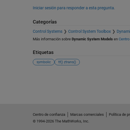
Iniciar sesión para responder a esta pregunta.
Categorías
Control Systems
Control System Toolbox
Dynami
Más información sobre
Dynamic System Models
en
Centro
Etiquetas
symbolic
tf() ztrans()
Ver también
Centro de confianza
Marcas comerciales
Política de p
© 1994-2026 The MathWorks, Inc.