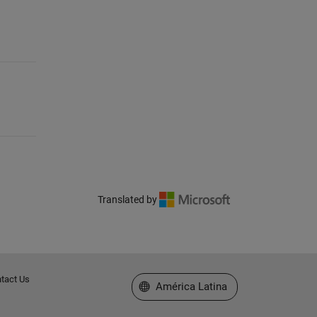
Translated by
tact Us
Seleccione un país/idioma
América Latina