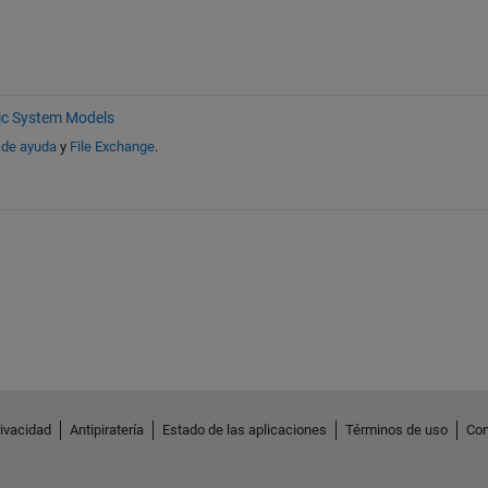
c System Models
 de ayuda
y
File Exchange
.
rivacidad
Antipiratería
Estado de las aplicaciones
Términos de uso
Con