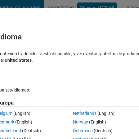
nidad de usuarios
Aprendizaje
Inicie
Obtenga MATLAB
t Playground
Conversaciones
Competiciones
Blogs
Publicac
xaminar
Preguntas frecuentes sobre MATLAB
Más
/idioma
o transfer function
ntenido traducido, si está disponible, y ver eventos y ofertas de product
ne:
United States
.
Respuesta aceptada
15 Visualizaciones (30 días)
países/idiomas:
uropa
elgium
(English)
Netherlands
(English)
0 votos
Abrir en MATLAB Online
enmark
(English)
Norway
(English)
ans() to a transfer function tf()?
eutschland
(Deutsch)
Österreich
(Deutsch)