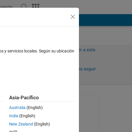
 sesión
ión
Más
Iniciar sesión para responder a esta
os y servicios locales. Según su ubicación
pregunta.
Compartir
Iniciar sesión para seguir
la actividad
Asia-Pacífico
Preguntada:
Australia
(English)
William
India
(English)
el 9 de Sept. de 2013
New Zealand
(English)
Aceptada: