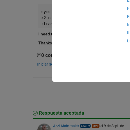
E
F
syms 
n z 
F
x2_n = (1+n+n^2)
ztrans(x2_n)
I
I
I need to get the answer into a transfer function. I
L
Thanks!
0 comentarios
Iniciar sesión para comentar.
Respuesta aceptada
Azzi Abdelmalek
el 9 de Sept. de