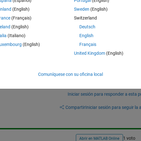
spaña
(Español)
Portugal
(English)
Theme
inland
(English)
Sweden
(English)
rance
(Français)
Switzerland
reland
(English)
Deutsch
talia
(Italiano)
English
s there a way to do this?
uxembourg
(English)
Français
United Kingdom
(English)
Comuníquese con su oficina local
Iniciar sesión para responder a esta 
Compartir
Iniciar sesión para seguir la 
1 voto
Abrir en MATLAB Online