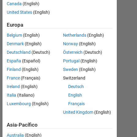
Canada
(English)
3
Jun.
United States
(English)
2011
1
Europa
Respuesta
Belgium
(English)
Netherlands
(English)
4 Visualizaciones
Denmark
(English)
Norway
(English)
(30 días)
Deutschland
(Deutsch)
Österreich
(Deutsch)
España
(Español)
Portugal
(English)
Finland
(English)
Sweden
(English)
France
(Français)
Switzerland
Ireland
(English)
Deutsch
Italia
(Italiano)
English
Luxembourg
(English)
Français
United Kingdom
(English)
I 
m
Asia-Pacífico
a
l
Australia
(English)