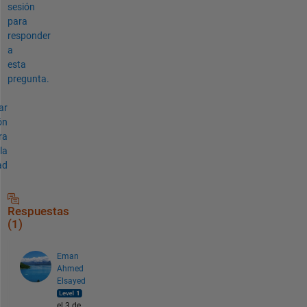
sesión
para
responder
a
esta
pregunta.
ar
ón
ra
la
ad
Respuestas
(1)
Eman
Ahmed
Elsayed
el 3 de