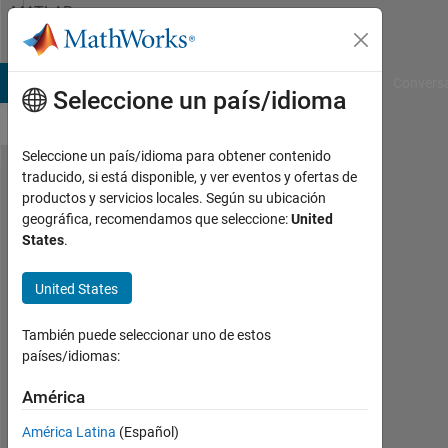
Saltar al contenido
MATLAB
Answers
B Answers
File Exchange
Cody
AI Chat Playground
Convers
Seleccione un país/idioma
Seleccione un país/idioma para obtener contenido
traducido, si está disponible, y ver eventos y ofertas de
add
productos y servicios locales. Según su ubicación
geográfica, recomendamos que seleccione:
United
button
States
.
to
saved
United States
Gui
También puede seleccionar uno de estos
países/idiomas:
Eman
Ahmed
América
Elsayed
América Latina
(Español)