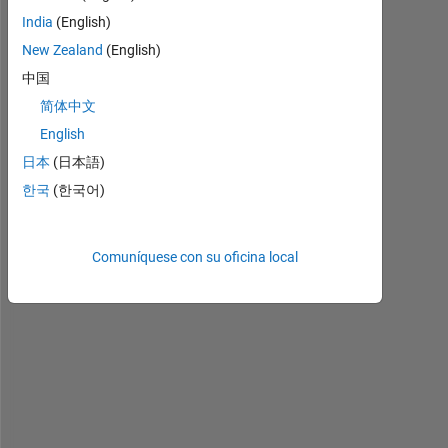
e 
India
(English)
n
New Zealand
(English)
e
w 
中国
G
简体中文
u
English
i 
a
日本
(日本語)
n
한국
(한국어)
d 
s
o
Comuníquese con su oficina local
m
e 
b
u
t
t
o
n 
a