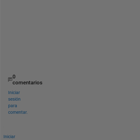
c
a
n 
I 
d
o 
n
o
w
?
0
comentarios
Iniciar
sesión
para
comentar.
Iniciar