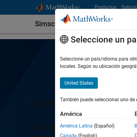
Saltar al contenido
Productos
Soluci
Simscape Electrical
Seleccione un pa
Seleccione un país/idioma para obten
locales. Según su ubicación geogr
United States
Simscape Electrical
También puede seleccionar uno de 
América
Modele y simule sistema
América Latina
(Español)
Canada
(English)