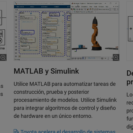
MATLAB y Simulink
De
p
Utilice MATLAB para automatizar tareas de
as
construcción, prueba y posterior
os
Lo
procesamiento de modelos. Utilice Simulink
re
para integrar algoritmos de control y diseño
pr
de hardware en un único entorno.
fu
dig
Toyota acelera el desarrollo de sistemas