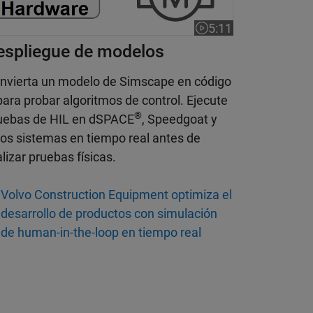
5:11
Duración del vídeo 5
espliegue de modelos
nvierta un modelo de Simscape en código
para probar algoritmos de control. Ejecute
®
uebas de HIL en dSPACE
, Speedgoat y
ros sistemas en tiempo real antes de
alizar pruebas físicas.
Volvo Construction Equipment optimiza el
desarrollo de productos con simulación
de human-in-the-loop en tiempo real