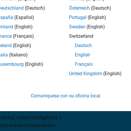
cos
Deutschland
(Deutsch)
Österreich
(Deutsch)
España
(Español)
Portugal
(English)
sulte precios
inland
(English)
Sweden
(English)
rance
(Français)
Switzerland
reland
(English)
Deutsch
talia
(Italiano)
English
Luxembourg
(English)
Français
United Kingdom
(English)
mPowerSystems™ y
ponentes para modelar y
Comuníquese con su oficina local
s y eléctricos. Incluye
 componentes para
nico, redes inteligentes y
lizar estos componentes