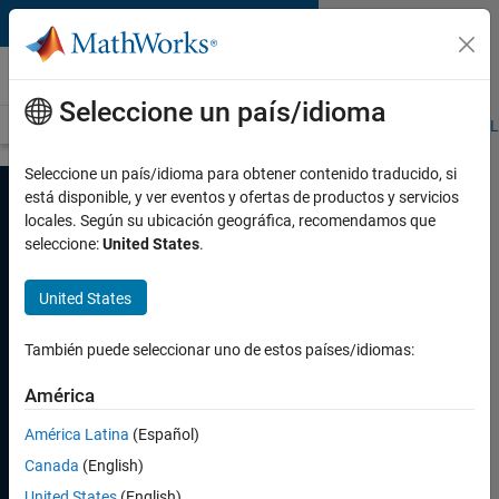
Saltar al contenido
Inteligencia artificial
Seleccione un país/idioma
Visión general
Deep Learning
Machine Learning
Reinforcement L
Seleccione un país/idioma para obtener contenido traducido, si
está disponible, y ver eventos y ofertas de productos y servicios
locales. Según su ubicación geográfica, recomendamos que
MATLAB y Simulink
seleccione:
United States
.
para inteligencia
artificial
United States
Transforme la ingeniería y las
También puede seleccionar uno de estos países/idiomas:
ciencias con IA
América
Prueba gratuita
América Latina
(Español)
Canada
(English)
Comuníquese con ventas
United States
(English)