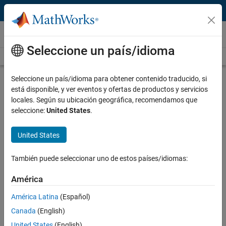
Saltar al contenido
Vídeos
Seleccione un país/idioma
Videos Home
Search
Play
Vi
5:28
Seleccione un país/idioma para obtener contenido traducido, si
está disponible, y ver eventos y ofertas de productos y servicios
Description
locales. Según su ubicación geográfica, recomendamos que
seleccione:
United States
.
Video
MATLAB for Portfolio Construction:
Smart Beta
United States
Published: 10 Mar 2016
También puede seleccionar uno de estos países/idiomas:
América
Related Resources
América Latina
(Español)
Canada
(English)
Feedback
United States
(English)