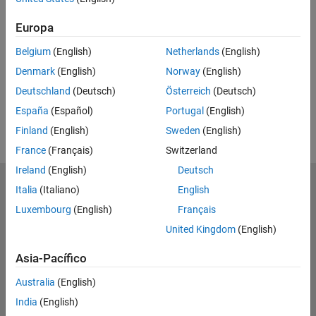
UP NEXT
Europa
RELATED VIDEOS
Belgium
(English)
Netherlands
(English)
Denmark
(English)
Norway
(English)
Deutschland
(Deutsch)
Österreich
(Deutsch)
España
(Español)
Portugal
(English)
Finland
(English)
Sweden
(English)
France
(Français)
Switzerland
Ireland
(English)
Deutsch
MathWorks
Italia
(Italiano)
English
Accelerating the pace of engineering and science
Luxembourg
(English)
Français
United Kingdom
(English)
Explorar productos
Asia-Pacífico
Probar o comprar
Australia
(English)
Aprender a utilizar
India
(English)