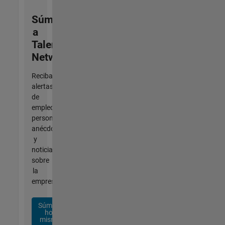
Súmese
a
Talent
Network
Reciba
alertas
de
empleo
personalizadas,
anécdotas
y
noticias
sobre
la
empresa.
Súmese
hoy
mismo