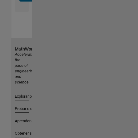
MathWorks
Accelerating
the
pace of
engineering
and
science
Explorar productos
Probar o comprar
Aprender a utilizar
Obtener soporte