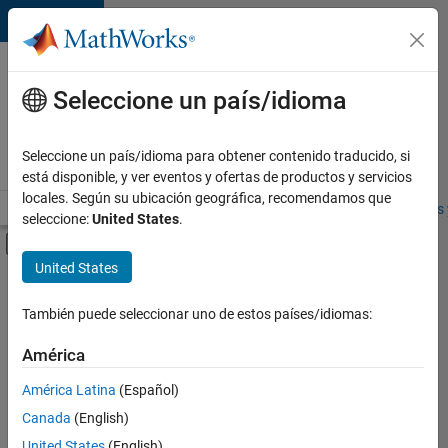
Saltar al contenido
Ofertas
de
Seleccione un país/idioma
empleo
en
Seleccione un país/idioma para obtener contenido traducido, si
MathWorks
está disponible, y ver eventos y ofertas de productos y servicios
locales. Según su ubicación geográfica, recomendamos que
Visión general
Búsqueda de empleo
Oficinas locales
Estudiantes 
seleccione:
United States
.
Mostrar/ocultar menú de navegación
Contenido principal
United States
FILTRADO POR
Prácticas laborales
También puede seleccionar uno de estos países/idiomas:
+
4
Business Applications and Tools
América
Information Technology
América Latina
(Español)
Release Engineering
Canada
(English)
Industry Marketing
Actualmente
United States
(English)
no