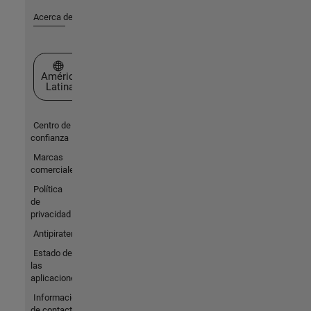
Acerca de MathWorks
Seleccione un país/idioma
América
Latina
Centro de
confianza
Marcas
comerciales
Política
de
privacidad
Antipiratería
Estado de
las
aplicaciones
Información
de contacto