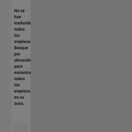
No se
han
traducido
todos
los
empleos.
Busque
por
ubicación
para
encontrar
todos
los
empleos
en su
zona.