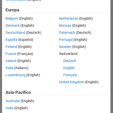
hay
puestos
Europa
disponibles
Belgium
(English)
Netherlands
(English)
que
se
Denmark
(English)
Norway
(English)
correspondan
Deutschland
(Deutsch)
Österreich
(Deutsch)
con
sus
España
(Español)
Portugal
(English)
criterios
Finland
(English)
Sweden
(English)
de
búsqueda.
France
(Français)
Switzerland
Pruebe
Ireland
(English)
Deutsch
a
Italia
(Italiano)
English
ampliar
Luxembourg
(English)
Français
su
búsqueda
United Kingdom
(English)
o a
ver
Asia-Pacífico
todos
los
Australia
(English)
empleos
.
Si aun
India
(English)