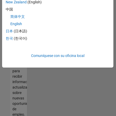
así no
New Zealand
(English)
encontrara
中国
ninguna
vacante
简体中文
que se
English
ajuste
日本
(日本語)
a sus
cualificaciones,
한국
(한국어)
únase
a
nuestra
Comuníquese con su oficina local
Red de
talento
para
recibir
información
actualizada
sobre
nuevas
oportunidades
de
empleo.