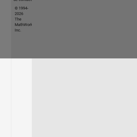
© 1994-
2026
The
MathWorks,
Inc.