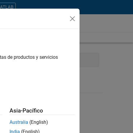
MATLAB
tas de productos y servicios
Technical Sales Engineering
Asia-Pacífico
Australia
(English)
ontrar todos los empleos en su zona.
India
(English)