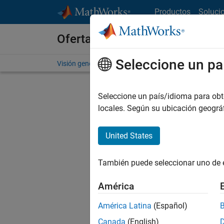
Saltar al contenido
Productos
Soluci
Ofertas de empleo en MathWo
Seleccione un pa
Visión general
Búsqueda de empleo
Oficinas local
Seleccione un país/idioma para obten
locales. Según su ubicación geogr
United States
Ordena
También puede seleccionar uno de 
Gu
América
América Latina
(Español)
No se ha
Canada
(English)