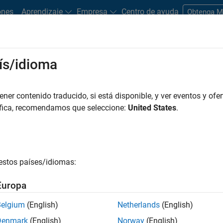
ones
Aprendizaje
Empresa
Centro de ayuda
Obtenga 
rks
ís/idioma
es
Estudiantes y nuevas carreras
Recursos
Cuenta de empleo
er contenido traducido, si está disponible, y ver eventos y ofer
FILTRADO POR
Infrastructure and Architecture
User Experience
áfica, recomendamos que seleccione:
United States
.
r por
estos países/idiomas:
ardar empleos
seleccionados
Europa
Belgium
(English)
Netherlands
(English)
n traducido todos los empleos. Busque por ubicación para enc
Denmark
(English)
Norway
(English)