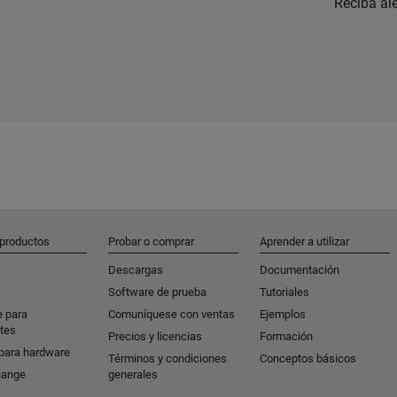
Reciba al
 productos
Probar o comprar
Aprender a utilizar
Descargas
Documentación
Software de prueba
Tutoriales
e para
Comuníquese con ventas
Ejemplos
tes
Precios y licencias
Formación
para hardware
Términos y condiciones
Conceptos básicos
hange
generales