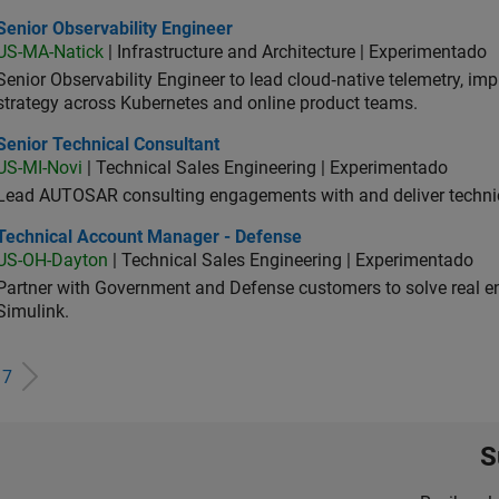
or Observability Engineer
Senior Observability Engineer
US-MA-Natick
| Infrastructure and Architecture | Experimentado
Senior Observability Engineer to lead cloud‑native telemetry, impro
strategy across Kubernetes and online product teams.
ior Technical Consultant
Senior Technical Consultant
US-MI-Novi
| Technical Sales Engineering | Experimentado
Lead AUTOSAR consulting engagements with and deliver technic
hnical Account Manager - Defense
Technical Account Manager - Defense
US-OH-Dayton
| Technical Sales Engineering | Experimentado
Partner with Government and Defense customers to solve real 
Simulink.
e
7
S