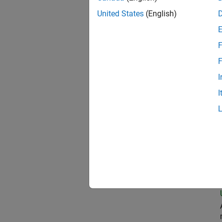
United States
(English)
Seni
F
F
I
Seni
I
Sen
Sen