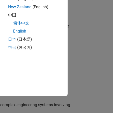
New Zealand
(English)
中国
简体中文
ble, and Artifactory/GitLab Packages to
English
日本
(日本語)
한국
(한국어)
dationModel-Based Design
ng
o
edge products through the adoption of
g complex engineering systems involving