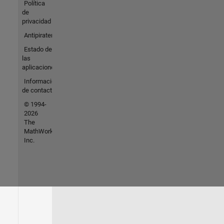
Política
de
privacidad
Antipiratería
Estado de
las
aplicaciones
Información
de contacto
© 1994-
2026
The
MathWorks,
Inc.