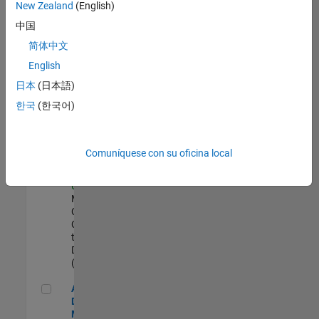
zona.
New Zealand
(English)
中国
Director of Digital Marketing and Campaigns
Director of Digital
简体中文
Marketing and
English
Campaigns
US-MA-Natick
|
日本
(日本語)
Marketing
한국
(한국어)
Communications |
Experimentado
Corporate Social Responsibility Coordinator (temp)
Corporate Social
Comuníquese con su oficina local
Responsibility
Coordinator (temp)
US-MA-Natick
|
Marketing
Communications |
Contratos
temporales/consultores
Duration: 5 months
(begins Ag. 2026)
Aerospace and Defense Sales Account Manager
Aerospace and
Defense Sales Account
Manager