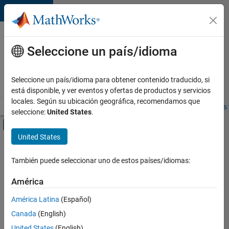
Saltar al contenido
Ofertas
de
Seleccione un país/idioma
empleo
en
Seleccione un país/idioma para obtener contenido traducido, si
MathWorks
está disponible, y ver eventos y ofertas de productos y servicios
locales. Según su ubicación geográfica, recomendamos que
Visión general
Búsqueda de empleo
Oficinas locales
Estudiantes 
seleccione:
United States
.
Mostrar/ocultar menú de navegación
Contenido principal
United States
FILTRADO POR
Commercial Sales
También puede seleccionar uno de estos países/idiomas:
+
2
Marketing Communications
América
Legal
América Latina
(Español)
Canada
(English)
United States
(English)