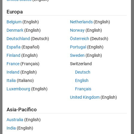
Ordenar por
Europa
Guardar
empleos
seleccionados
Belgium
(English)
Netherlands
(English)
Denmark
(English)
Norway
(English)
Deutschland
(Deutsch)
Österreich
(Deutsch)
No se
han
España
(Español)
Portugal
(English)
traducido
Finland
(English)
Sweden
(English)
todos
France
(Français)
Switzerland
los
empleos.
Ireland
(English)
Deutsch
Busque
Italia
(Italiano)
English
por
Luxembourg
(English)
Français
ubicación
para
United Kingdom
(English)
encontrar
todos
Asia-Pacífico
los
Australia
(English)
empleos
en su
India
(English)