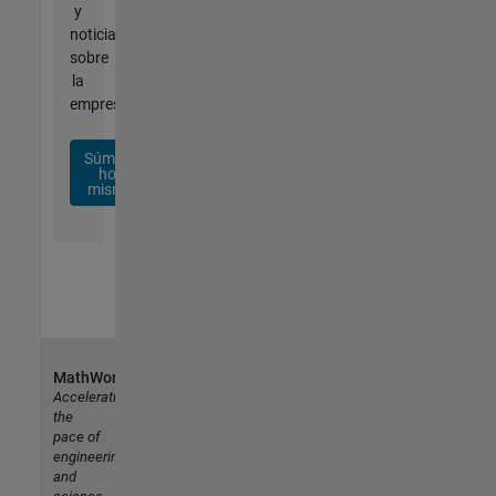
y
noticias
sobre
la
empresa.
Súmese
hoy
mismo
MathWorks
Accelerating
the
pace of
engineering
and