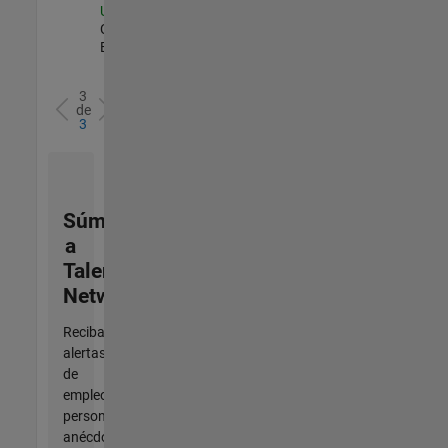
US-CA-Torrance
|
Commercial Sales |
Experimentado
3
de
3
Súmese
a
Talent
Network
Reciba
alertas
de
empleo
personalizadas,
anécdotas