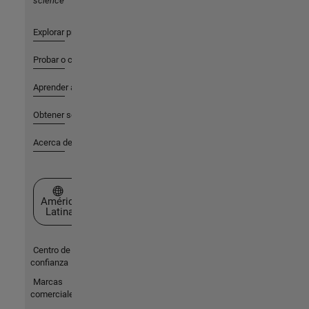
science
Explorar productos
Probar o comprar
Aprender a utilizar
Obtener soporte
Acerca de MathWorks
Seleccione un país/idioma
América
Latina
Centro de
confianza
Marcas
comerciales