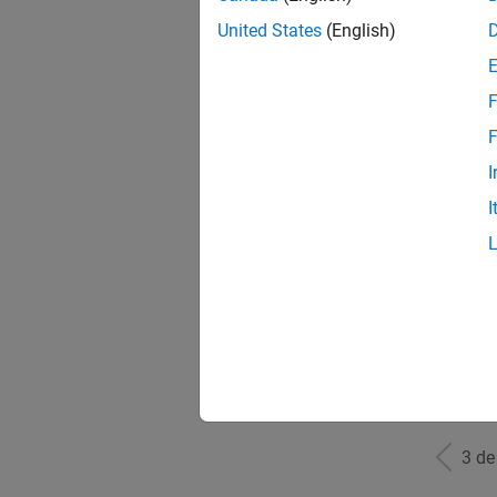
United States
(English)
Dire
F
F
I
Dir
I
Corp
3 d