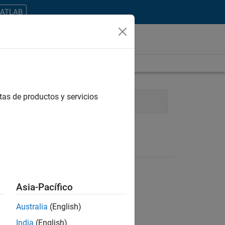
MATLAB
tas de productos y servicios
s
Business Model Team
Asia-Pacífico
Australia
(English)
ontrar todos los empleos en su zona.
India
(English)