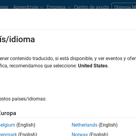
ones
Aprendizaje
Empresa
Centro de ayuda
Obtenga 
rks
ís/idioma
es
Estudiantes y nuevas carreras
Recursos
Cuenta de empleo
er contenido traducido, si está disponible, y ver eventos y ofer
FILTRADO POR
Customer Support
Marketing Communication
áfica, recomendamos que seleccione:
United States
.
r por
estos países/idiomas:
ardar empleos
seleccionados
Europa
Belgium
(English)
Netherlands
(English)
n traducido todos los empleos. Busque por ubicación para enc
Denmark
(English)
Norway
(English)