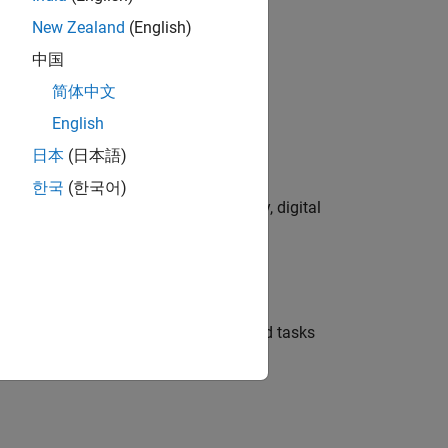
New Zealand
(English)
中国
简体中文
onetization strategy and major
English
日本
(日本語)
한국
(한국어)
gns to lead global campaign strategy, digital
les/consultores
 the CSR team with communications and tasks