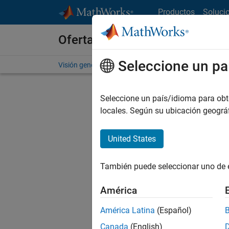
Saltar al contenido
Productos
Soluci
Ofertas de empleo en MathWo
Seleccione un pa
Visión general
Búsqueda de empleo
Oficinas local
Seleccione un país/idioma para obten
locales. Según su ubicación geogr
United States
Ordena
También puede seleccionar uno de 
Gu
América
América Latina
(Español)
No se ha
Canada
(English)