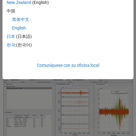
resoluciones de los propios datos de forma recursiva y sin necesidad
New Zealand
(English)
de usar funciones o filtros fijos.
中国
简体中文
Otra forma de explicar EMD es considerar una señal como una
oscilación rápida superpuesta a otra más lenta. Después de extraer
English
la oscilación rápida, el algoritmo de EMD trata al componente más
日本
(日本語)
lento como la nueva señal y la vuelve a considerar como una
한국
(한국어)
oscilación rápida superpuesta a una más lenta. El algoritmo continúa
hasta alcanzar un criterio de salida. Los componentes de EMD se
conocen como funciones de modo intrínseco (IMF).
Comuníquese con su oficina local