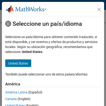
Saltar al contenido
Descomposición empírica en modos
Seleccione un país/idioma
Introducción a la descomposición empírica
en modos
Seleccione un país/idioma para obtener contenido traducido, si
está disponible, y ver eventos y ofertas de productos y servicios
La descomposición empírica en modos (EMD) es una técnica de
locales. Según su ubicación geográfica, recomendamos que
multirresolución adaptativa de datos para descomponer una señal
seleccione:
United States
.
en componentes físicamente significativos. La EMD se puede utilizar
para analizar señales no lineales y no estacionarias dividiéndolas en
United States
componentes con diferentes resoluciones. Comúnmente, EMD se
utiliza en campos tales como detección de fallos de rodamientos,
análisis de datos biomédicos, y análisis de señales de potencia y
También puede seleccionar uno de estos países/idiomas:
señales sísmicas.
América
América Latina
(Español)
Canada
(English)
United States
(English)