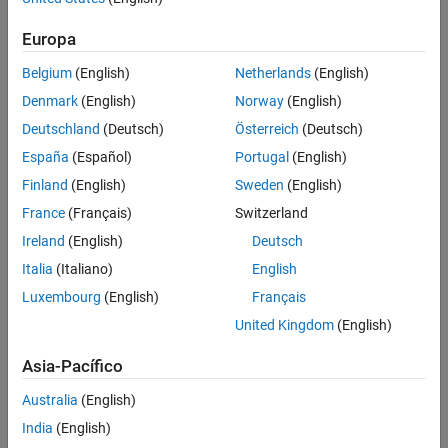
Europa
Belgium
(English)
Netherlands
(English)
Denmark
(English)
Norway
(English)
Deutschland
(Deutsch)
Österreich
(Deutsch)
España
(Español)
Portugal
(English)
Finland
(English)
Sweden
(English)
France
(Français)
Switzerland
Ireland
(English)
Deutsch
Señal de vibración analizada en MATLAB con descomposición empírica en
Italia
(Italiano)
English
modos (
Ejemplo de código de MATLAB
).
Luxembourg
(English)
Français
Con la descomposición empírica en modos, se puede realizar un
United Kingdom
(English)
análisis de tiempo-frecuencia permaneciendo en el dominio del
Asia-Pacífico
tiempo. Los componentes están en la misma escala de tiempo que la
señal original, por lo que son más fáciles de analizar. A diferencia de
Australia
(English)
otras técnicas de análisis multirresolución (MRA) como el análisis de
India
(English)
wavelets, la descomposición empírica en modos extrae diferentes