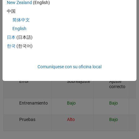
New Zealand
(English)
中国
Los modelos de regresión y clasificación sobreajustados memorizan los
简体中文
datos de entrenamiento mucho mejor que los modelos ajustados
correctamente.
English
日本
(日本語)
Cuando solo se observa el error calculado de un modelo de Machine
한국
(한국어)
Learning para los datos de entrenamiento, es más difícil detectar el
sobreajuste que el subajuste. Por lo tanto, para evitar el sobreajuste,
es importante validar un modelo de Machine Learning antes de
utilizarlo con datos de prueba.
Comuníquese con su oficina local
Error
Sobreajuste
Ajuste
correcto
Entrenamiento
Bajo
Bajo
Pruebas
Alto
Bajo