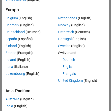
Sobreajuste y subajuste
Europa
Belgium
(English)
Netherlands
(English)
El subajuste, contrario al sobreajuste, ocurre cuando el modelo no se
alinea bien con los datos de entrenamiento o no logra aplicar
Denmark
(English)
Norway
(English)
patrones a datos nuevos. El sobreajuste y el subajuste pueden
Deutschland
(Deutsch)
Österreich
(Deutsch)
ocurrir tanto en modelos de clasificación como de regresión. La
España
(Español)
Portugal
(English)
siguiente figura muestra cómo el límite de decisión de clasificación y
la línea de regresión siguen los datos de entrenamiento demasiado
Finland
(English)
Sweden
(English)
cerca para un modelo sobreajustado, y no lo suficiente para un
France
(Français)
Switzerland
modelo subajustado.
Ireland
(English)
Deutsch
Italia
(Italiano)
English
Luxembourg
(English)
Français
United Kingdom
(English)
Asia-Pacífico
Australia
(English)
India
(English)