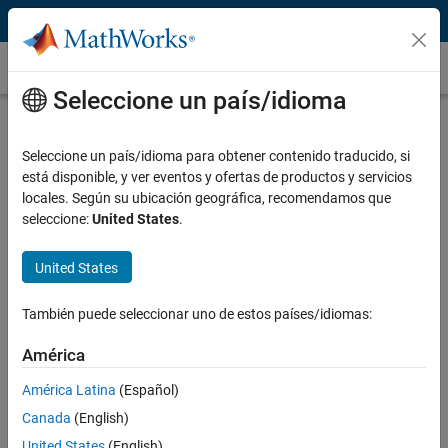
Saltar al contenido
Soporte de Simulink para hardware integrado
Seleccione un país/idioma
Introducción al soporte de Simulink para
hardware integrado
Seleccione un país/idioma para obtener contenido traducido, si
está disponible, y ver eventos y ofertas de productos y servicios
®
Con
Simulink
, puede diseñar algoritmos y modelos, y ejecutarlos en
locales. Según su ubicación geográfica, recomendamos que
®
®
hardware integrado de bajo coste, como
Arduino
, LEGO
seleccione:
United States
.
®
®
MINDSTORMS
NXT™ y EV3™, y Raspberry Pi
. Diseñe para una
amplia gama de aplicaciones de hardware integrado como sistemas
United States
de control, robótica, procesamiento de audio y visión artificial.
El soporte de Simulink para hardware integrado de bajo coste
También puede seleccionar uno de estos países/idiomas:
también está disponible en versiones para
estudiantes
y
uso
América
doméstico
.
América Latina
(Español)
El soporte Simulink para hardware integrado
incluye:
Canada
(English)
Instalación y configuración automatizadas
United States
(English)