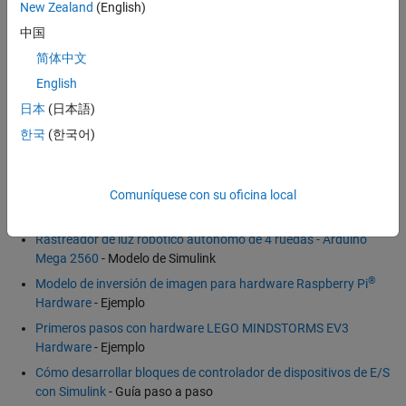
New Zealand
(English)
(20:18)
- Vídeo
中国
Sistema de respuesta a emergencias inteligente con MATLAB y
Simulink
(2:37)
- Vídeo
简体中文
English
日本
(日本語)
Referencia de software
한국
(한국어)
Cómo usar Simulink para programar su robot basado en
Arduino
- Recurso de Element14
Configuración y parpadeo: Simulink y Arduino
- Recurso de
Comuníquese con su oficina local
Adafruit
Rastreador de luz robótico autónomo de 4 ruedas - Arduino
Mega 2560
- Modelo de Simulink
®
Modelo de inversión de imagen para hardware Raspberry Pi
Hardware
- Ejemplo
Primeros pasos con hardware LEGO MINDSTORMS EV3
Hardware
- Ejemplo
Cómo desarrollar bloques de controlador de dispositivos de E/S
con Simulink
- Guía paso a paso