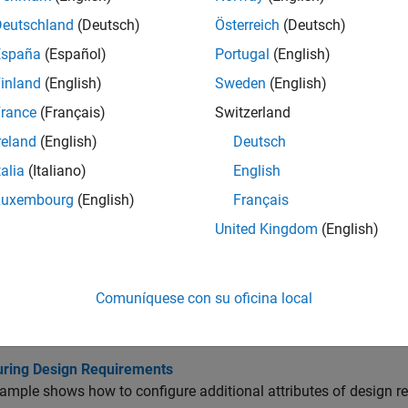
Deutschland
(Deutsch)
Österreich
(Deutsch)
equisitos del dominio del tiempo
España
(Español)
Portugal
(English)
inland
(English)
Sweden
(English)
equisitos de los dominios de frecuencia
rance
(Français)
Switzerland
reland
(English)
Deutsch
ormas de lazo y márgenes de estabilidad
talia
(Italiano)
English
Luxembourg
(English)
Français
asividad y límites de sectores
United Kingdom
(English)
inámica del sistema
Comuníquese con su oficina local
as
uring Design Requirements
ample shows how to configure additional attributes of design r