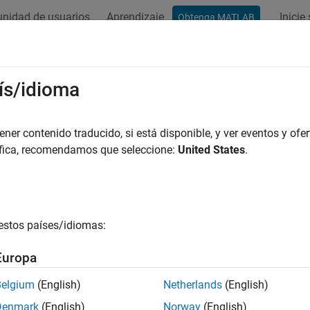
nidad de usuarios
Aprendizaje
Inicie
Obtenga MATLAB
ación
Ejemplos
Funciones
Bloques
Apps
Vídeos
tivos de ajuste
ís/idioma
ique los requisitos de diseño para el ajuste en la línea de coma
er contenido traducido, si está disponible, y ver eventos y ofer
ioteca de objetivos de ajuste permite capturar los requisitos de
áfica, recomendamos que seleccione:
United States
.
r un ajuste automatizado rápido. Los objetos de
perm
TuningGoal
ento de referencias, el sobreimpulso, la anulación de perturbac
. Utilice los objetos de
como argumentos de entrada
TuningGoal
onante (objetivos generales) u objetivos (objetivos específicos).
estos países/idiomas:
 de control para facilitar el cumplimiento de los objetivos que e
Europa
es
Belgium
(English)
Netherlands
(English)
ir todo
Denmark
(English)
Norway
(English)