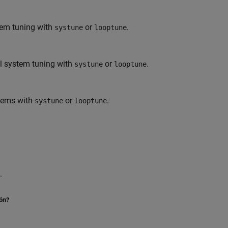
tem tuning with
or
.
systune
looptune
ol system tuning with
or
.
systune
looptune
stems with
or
.
systune
looptune
.
ión?