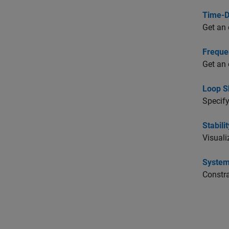
Time-D
Get an 
Freque
Get an 
Loop Sh
Specify
Stabili
Visuali
System
Constra