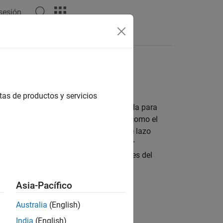
 sesión
Respuestas
ndos
tas de productos y servicios
 diseño de alto nivel de manera adecuada para
iten especificar objetivos de diseño, como el
iones o los márgenes de estabilidad de lazo
 a
para aplicarlos como factor
systune
 El software ajusta los parámetros libres del
specifique.
Asia-Pacífico
Australia
(English)
India
(English)