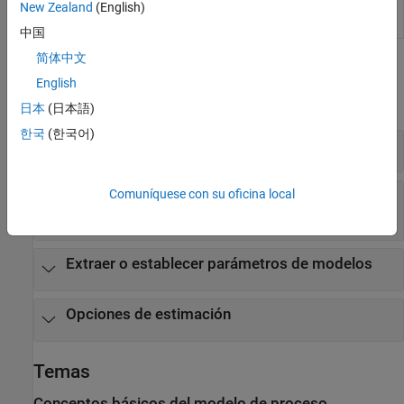
New Zealand
(English)
modelo de
tiempo o la frecuencia en Live Editor
proceso
中国
简体中文
Funciones
English
expandir todo
日本
(日本語)
한국
(한국어)
Crear modelo de proceso
Comuníquese con su oficina local
Inicialización de modelos y parámetros de
estructura
Extraer o establecer parámetros de modelos
Opciones de estimación
Temas
Conceptos básicos del modelo de proceso