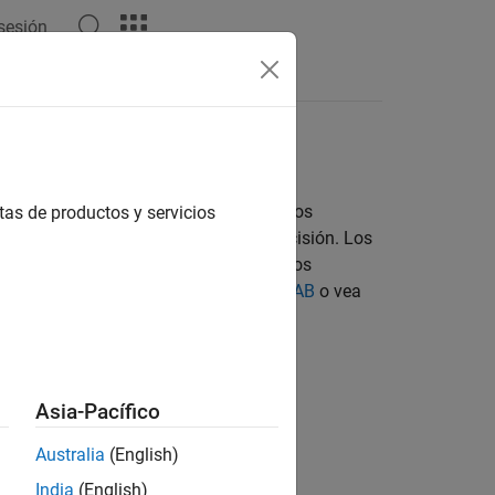
 sesión
tas
s de celdas; conversión de tipos de datos
tas de productos y servicios
lores de punto flotante de doble precisión. Los
isión simple, o una combinación de datos
nsulte
Clases fundamentales de MATLAB
o vea
Asia-Pacífico
Australia
(English)
India
(English)