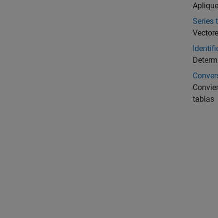
Aplique
Series 
Vectore
Identif
Determi
Convers
Convier
tablas