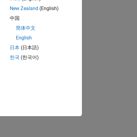
New Zealand
(English)
中国
ntes formatos
简体中文
o de datos discretos y no numéricos
English
日本
(日本語)
iferentes tipos de datos.
한국
(한국어)
os y tamaños