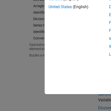
Texto e
Arreglos de celdas
United States
(English)
Fechas
Identificadores de funciones
Arreglo
Diccionarios
F
Arreglo
Series temporales
Arreglo
F
Identificación de tipos de datos
Conversión de tipos de datos
Tablas
I
Arreglo
Operadores y operaciones
I
elementales
Horari
Bucles e instrucciones condicionales
Datos 
Estruct
Arregl
Arreglo
Arreglo
Identif
Variabl
Diccion