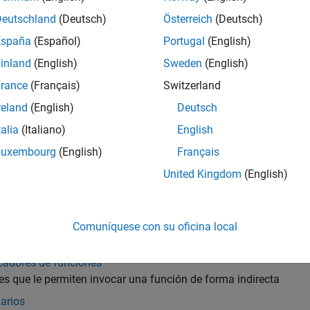
n arreglos de caracteres y arreglos de cadenas
Deutschland
(Deutsch)
Österreich
(Deutsch)
 y horas
España
(Español)
Portugal
(English)
s de valores de fecha y hora que se pueden visualizar en difere
inland
(English)
Sweden
(English)
s categóricos
s de datos cualitativos con valores a partir de un conjunto finit
rance
(Français)
Switzerland
reland
(English)
Deutsch
s en formato tabular cuyas columnas designadas pueden tener d
talia
(Italiano)
English
os
Luxembourg
(English)
Français
con marca de tiempo en formato tabular
United Kingdom
(English)
uras
os con campos designados que contienen datos de diversos tip
s de celdas
Comuníquese con su oficina local
s que pueden contener datos de diversos tipos y tamaños
icadores de funciones
es que le permiten invocar una función de forma indirecta
arios