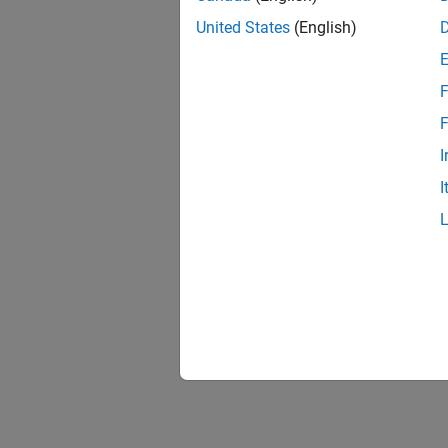
United States
(English)
Set Sta
You can
F
F
I
I