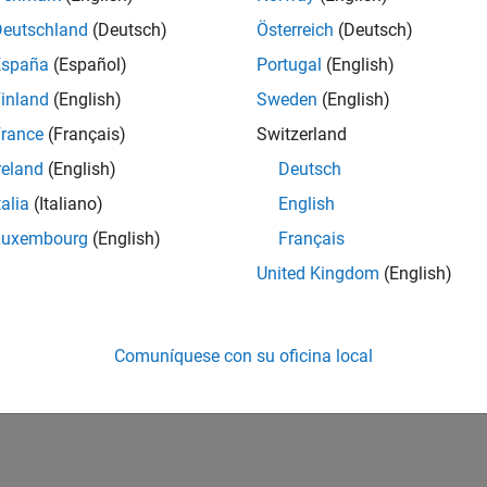
Deutschland
(Deutsch)
Österreich
(Deutsch)
tic .NET Property Values
España
(Español)
Portugal
(English)
 set a static property using the
functio
NET.setStaticProperty
inland
(English)
Sweden
(English)
¿Qué tan útil fue esta traducc
rance
(Français)
Switzerland
reland
(English)
Deutsch
talia
(Italiano)
English
Luxembourg
(English)
Français
United Kingdom
(English)
Comuníquese con su oficina local