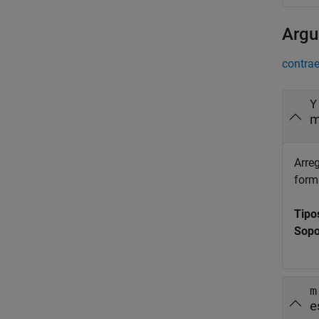
Argu
contrae
Y
m
Arre
form
Tipo
Sopo
m
e