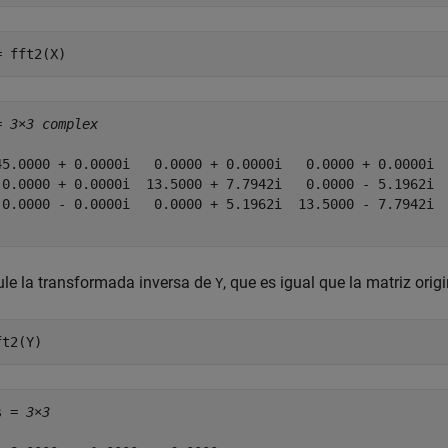
= fft2(X)
= 
3×3 complex
45.0000 + 0.0000i   0.0000 + 0.0000i   0.0000 + 0.0000i

 0.0000 + 0.0000i  13.5000 + 7.7942i   0.0000 - 5.1962i

 0.0000 - 0.0000i   0.0000 + 5.1962i  13.5000 - 7.7942i

ule la transformada inversa de
, que es igual que la matriz orig
Y
ft2(Y)
s = 
3×3