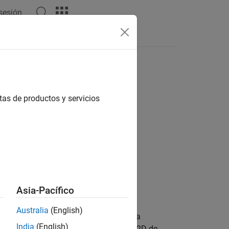
 sesión
tas
tas de productos y servicios
Asia-Pacífico
Australia
(English)
na matriz utilizando un algoritmo de la
India
(English)
utiliza la transformada inversa en 2D de