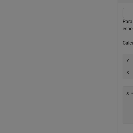
Para
espe
Calc
Y 
   
X 
X 
  
  