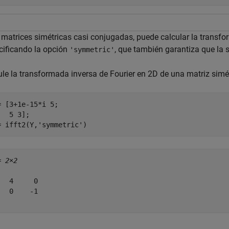
 matrices simétricas casi conjugadas, puede calcular la transf
cificando la opción
, que también garantiza que la s
'symmetric'
ule la transformada inversa de Fourier en 2D de una matriz simé
= [3+1e-15*i 5;

  5 3];

= ifft2(Y,
'symmetric'
)
= 
2×2
   4     0

   0    -1
