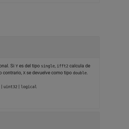
onal. Si
es del tipo
,
calcula de
Y
single
ifft2
lo contrario,
se devuelve como tipo
.
X
double
|
|
uint32
logical