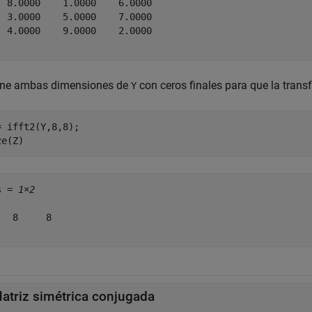
  8.0000    1.0000    6.0000

  3.0000    5.0000    7.0000

  4.0000    9.0000    2.0000

ene ambas dimensiones de
con ceros finales para que la tran
Y
= ifft2(Y,8,8);

ze(Z)
s = 
1×2
   8     8

atriz simétrica conjugada