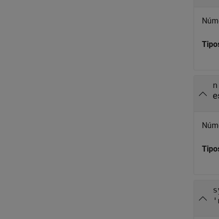
Núme
Tipo
n
e
Núme
Tipo
s
'