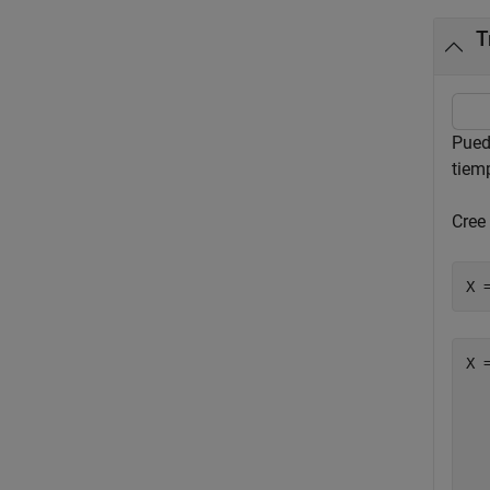
T
Puede
tiem
Cree
X 
X 
  
  
  