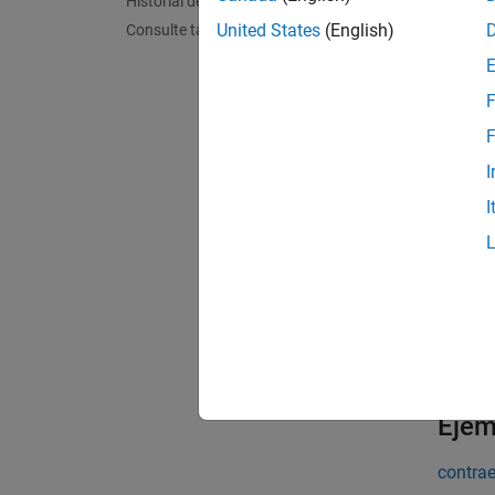
Historial de versiones
cada di
United States
(English)
Consulte también
ejempl
F
X = if
F
transf
I
dimens
I
ejempl
X = if
entrada
ejempl
Ejem
contrae