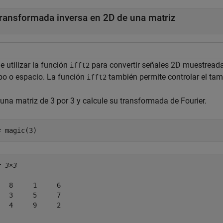
ransformada inversa en 2D de una matriz
 utilizar la función
para convertir señales 2D muestread
ifft2
po o espacio. La función
también permite controlar el ta
ifft2
 una matriz de 3 por 3 y calcule su transformada de Fourier.
= magic(3)
= 
3×3
   8     1     6

   3     5     7

   4     9     2
