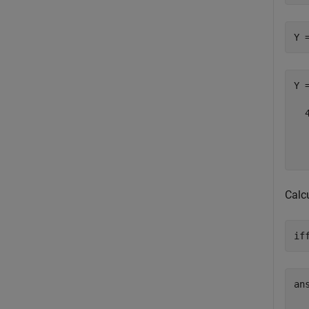
Y 
Y 
  
  
  
Calc
if
an