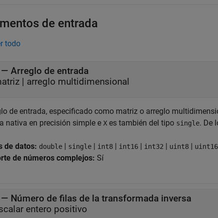
mentos de entrada
r todo
—
Arreglo de entrada
atriz
|
arreglo multidimensional
glo de entrada, especificado como matriz o arreglo multidimensi
a nativa en precisión simple e
es también del tipo
. De 
X
single
s de datos:
|
|
|
|
|
|
double
single
int8
int16
int32
uint8
uint16
rte de números complejos:
Sí
—
Número de filas de la transformada inversa
scalar entero positivo