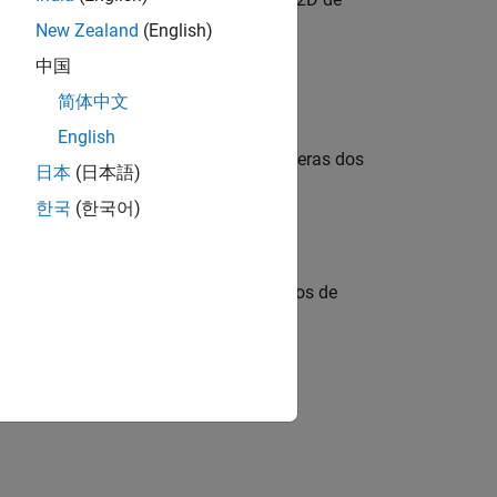
ft2
New Zealand
(English)
中国
简体中文
a matriz de
por
antes de calcular la
m
n
English
dimensional,
da forma a las primeras dos
ifft2
日本
(日本語)
한국
(한국어)
ra de las combinaciones de argumentos de
trata
como simétrica conjugada.
Y