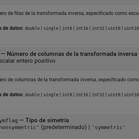
ro de filas de la transformada inversa, especificado como escal
s de datos:
|
|
|
|
|
|
double
single
int8
int16
int32
uint8
uint16
—
Número de columnas de la transformada inversa
scalar entero positivo
ro de columnas de la transformada inversa, especificado como 
s de datos:
|
|
|
|
|
|
double
single
int8
int16
int32
uint8
uint16
—
Tipo de simetría
ymflag
(predeterminado) |
nonsymmetric'
'symmetric'