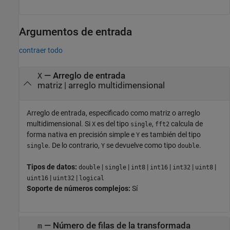
Argumentos de entrada
contraer todo
—
Arreglo de entrada
X
matriz
|
arreglo multidimensional
Arreglo de entrada, especificado como matriz o arreglo
multidimensional. Si
es del tipo
,
calcula de
X
single
fft2
forma nativa en precisión simple e
es también del tipo
Y
. De lo contrario,
se devuelve como tipo
.
single
Y
double
Tipos de datos:
|
|
|
|
|
|
double
single
int8
int16
int32
uint8
|
|
uint16
uint32
logical
Soporte de números complejos:
Sí
—
Número de filas de la transformada
m