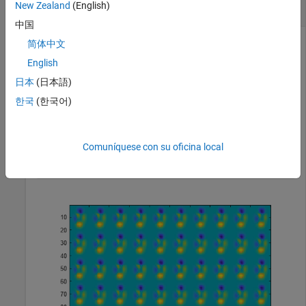
New Zealand
(English)
Transformada en 2D
中国
简体中文
English
La transformada de Fourier en 2D es útil para procesar
señales en 2D y otros datos en 2D, como imágenes.
日本
(日本語)
한국
(한국어)
Cree y represente datos en 2D con bloques repetidos.
P = peaks(20);

Comuníquese con su oficina local
X = repmat(P,[5 10]);

imagesc(X)