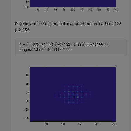
Rellene
con ceros para calcular una transformada de 128
X
por 256.
Y = fft2(X,2^nextpow2(100),2^nextpow2(200));

imagesc(abs(fftshift(Y)));