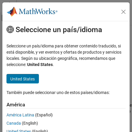
Saltar al contenido
Centro de ayuda de MATLAB
Mostrar/ocultar menú de navegación
Seleccione un país/idioma
Contenido principal
Inicio de Documentación
fft2
MATLAB
Seleccione un país/idioma para obtener contenido traducido, si
Matemáticas
Transformada rápida de Fourier en 2D
está disponible, y ver eventos y ofertas de productos y servicios
Análisis y filtrado de Fourier
locales. Según su ubicación geográfica, recomendamos que
contraer todo en la página
seleccione:
United States
.
fft2
Sintaxis
EN ESTA PÁGINA
United States
Y = fft2(X)
Sintaxis
Y = fft2(X,m,n)
Descripción
También puede seleccionar uno de estos países/idiomas:
Descripción
Ejemplos
América
devuelve la
transformada bidimensional de Fourier
de
Y = fft2(
)
Argumentos de entrada
X
una matriz
utilizando un algoritmo de la transformada rápida de
X
Más acerca de
América Latina
(Español)
Fourier, que es equivalente a calcular
.
fft(fft(X).').'
Capacidades ampliadas
Canada
(English)
Historial de versiones
Cuando
es un arreglo multidimensional,
calcula la
X
fft2
United States
(English)