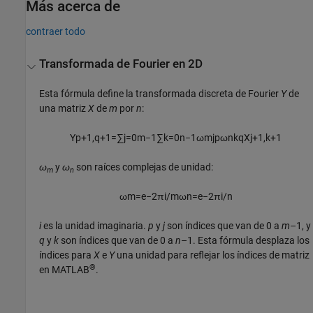
Más acerca de
contraer todo
Transformada de Fourier en 2D
Esta fórmula define la transformada discreta de Fourier
Y
de
una matriz
X
de
m
por
n
:
Y
p
+
1
,
q
+
1
=
∑
j
=
0
m
−
1
∑
k
=
0
n
−
1
ω
m
j
p
ω
n
k
q
X
j
+
1
,
k
+
1
ω
y
ω
son raíces complejas de unidad:
m
n
ω
m
=
e
−
2
π
i
/
m
ω
n
=
e
−
2
π
i
/
n
i
es la unidad imaginaria.
p
y
j
son índices que van de 0 a
m
–1, y
q
y
k
son índices que van de 0 a
n
–1. Esta fórmula desplaza los
índices para
X
e
Y
una unidad para reflejar los índices de matriz
®
en MATLAB
.