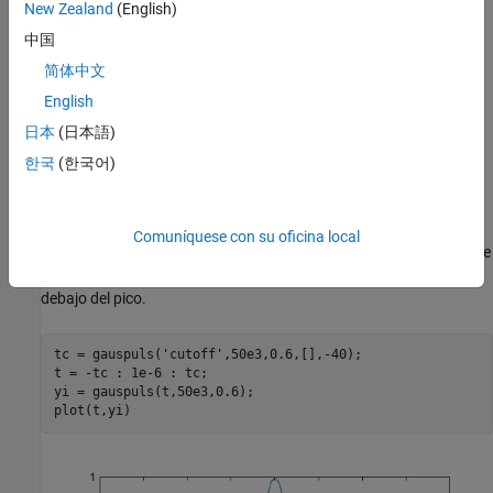
New Zealand
(English)
中国
简体中文
English
日本
(日本語)
한국
(한국어)
Utilice
para representar un pulso de RF gaussiano de
gauspuls
Comuníquese con su oficina local
50 kHz con un ancho de banda del 60%, muestreado a una tasa de
1 MHz. Trunque el pulso en el que la envolvente está 40 dB por
debajo del pico.
tc = gauspuls(
'cutoff'
,50e3,0.6,[],-40);

t = -tc : 1e-6 : tc;

yi = gauspuls(t,50e3,0.6);

plot(t,yi)