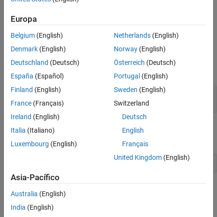
lineal, logarítmica o cuadrática. Un parámetro opcional
Europa
especifica métodos de barrido alternativos. Un parámetro
opcional permite especificar una fase inicial en grados.
Belgium
(English)
Netherlands
(English)
Denmark
(English)
Norway
(English)
Calcule 2 segundos de una señal de chirp lineal con una tasa de
muestreo de 1 kHz que comienza en CC y cruza 150 Hz en
Deutschland
(Deutsch)
Österreich
(Deutsch)
1 segundo.
España
(Español)
Portugal
(English)
Finland
(English)
Sweden
(English)
t = 0:1/1000:2;

France
(Français)
Switzerland
y = chirp(t,0,1,150);
Ireland
(English)
Deutsch
Represente el espectrograma del chirp. Especifique el 90% de
Italia
(Italiano)
English
solapamiento entre los segmentos contiguos de las ventanas.
Luxembourg
(English)
Français
United Kingdom
(English)
pspectrum(y,t,
'spectrogram'
,
'OverlapPercent'
,90)
Asia-Pacífico
Australia
(English)
India
(English)