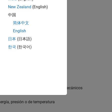
New Zealand
(English)
中国
简体中文
English
日本
(日本語)
한국
(한국어)
ricciones locales o conversores hidromecánicos
ergía, presión o de temperatura