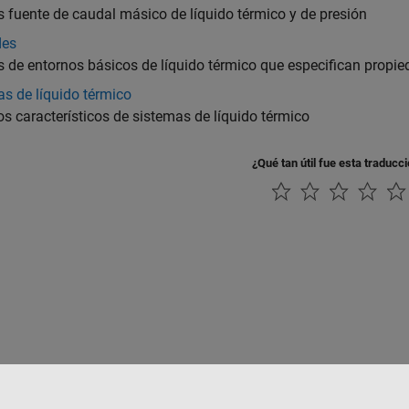
 fuente de caudal másico de líquido térmico y de presión
des
 de entornos básicos de líquido térmico que especifican propie
s de líquido térmico
s característicos de sistemas de líquido térmico
¿Qué tan útil fue esta traducc