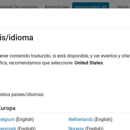
nidad de usuarios
Aprendizaje
Inicie
Obtenga MATLAB
ación
Ejemplos
Funciones
Bloques
Apps
Sintaxis
elos de líquido térmico
ís/idioma
 de líquido térmico básicos y técnicas de modelado
er contenido traducido, si está disponible, y ver eventos y ofer
liotecas Thermal Liquid contienen bloques para el dominio de l
áfica, recomendamos que seleccione:
United States
.
 y sensores. Conecte estos bloques del mismo modo en que se e
on los bloques de otras bibliotecas Foundation y productos co
ominio.
estos países/idiomas:
ioteca Utilities contiene el bloque
Thermal Liquid Settings (TL)
, 
ajo en el bucle conectado al líquido térmico. Se presupone que el
Europa
 termodinámicos en sistemas en los que el fluido de trabajo es en
bibliotecas Two-Phase Fluid. Para ver una lista completa de do
Belgium
(English)
Netherlands
(English)
dos, consulte
Fluid System Modeling
.
Denmark
(English)
Norway
(English)