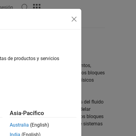
 sesión
 del lenguaje
Vídeos
Respuestas
tas de productos y servicios
íquidos térmicos, ordenados por elementos,
nsambla un sistema físico. Utilice estos bloques
mplementarios para modelar sistemas físicos
que permite especificar las propiedades del fluido
 fluido de trabajo es líquido. Para modelar
Asia-Pacífico
 parte líquido y en parte gas, utilice los bloques
minios disponibles para el modelado de sistemas
Australia
(English)
India
(English)