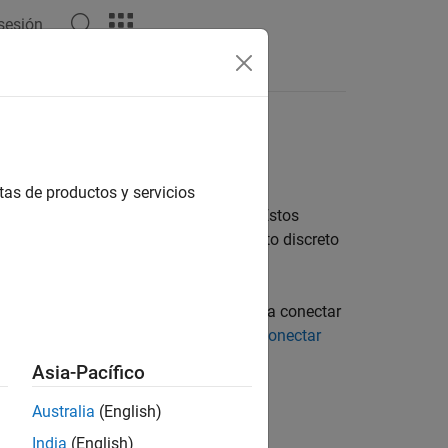
 sesión
 del lenguaje
Vídeos
Respuestas
tas de productos y servicios
es físicas, organizadas por función. Estos
eñales físicas, modelar comportamiento discreto
nto, necesita bloques de conversión para conectar
ra obtener más información, consulte
Conectar
Asia-Pacífico
Australia
(English)
India
(English)