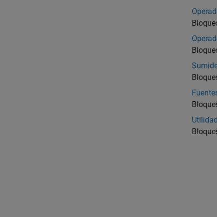
Operado
Bloques
Operad
Bloques
Sumide
Bloques
Fuente
Bloques
Utilida
Bloques